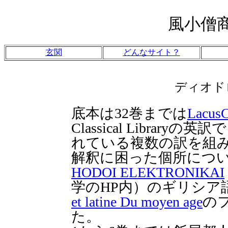
風小僧
玄関
どんなサイト？
ディオド
底本は32巻までは
LacusC
Classical Libraryの
れている複数の訳を組
解釈に困った個所につ
HODOI ELEKTRONIKAI
学のHP内）のギリシア
et latine Du moyen age
の
た。