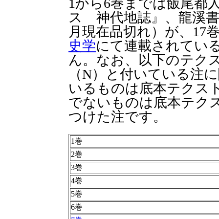
1から6巻までは飯尾都
ス 神代地誌』、龍溪書舎、
月現在品切れ）が、17
史学
にて連載されてい
ん。なお、以下のテク
（N）と付いている注
いるものは底本テクス
でないものは底本テク
つけた注です。
1巻
2巻
3巻
4巻
5巻
6巻