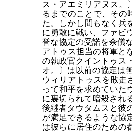
ス・アエミリアヌス。
るまでのことで、その
た。しかし間もなく兵
に勇敢に戦い、ファビ
誉な協定の受諾を余儀
アトゥス担当の将軍とな
の執政官クイントゥス
オ。〕は以前の協定は
ウィリアトゥスを敗走
って和平を求めていた
に裏切られて暗殺され
後継者タウタムスと彼
が満足できるような協
は彼らに居住のための