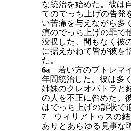
な統治を始めた。彼は
てのでっち上げの告発
い苦痛を与えながら多
演のでっち上げの罪で
没収した。間もなく彼
に据えかねて皆が彼を
た。
6a
若い方のプトレマイ
年間統治した。彼は多
姉妹のクレオパトラと
の人を不正に咎めた。
はでっち上げの訴状で
7 ウィリアトゥスの
ありとあらゆる見事な