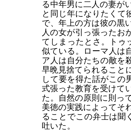
る中年男に二人の妻が
と同じ年になりたくて
で、年上の方は彼の黒
人の女が引っ張ったお
てしまったとさ。トゥ
似ている。ローマ人は
ア人は自分たちの敵を
早晩見捨てられること
して要を得た話がこの
式張った教育を受けて
た。自然の原則に則っ
美徳の実践によってそ
ることでこの弁士は聞
吐いた。