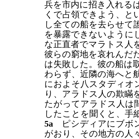
兵を市内に招き入れる
くで占領できよう、と
し全ての船を去らせて
を暴露できないように
な正直者でマラトス人
彼らの窮地を哀れんだ
は失敗した。彼の船は
わらず、近隣の海へと
におよそ八スタディオ
り、アラドス人の欺瞞
たがってアラドス人は
したことを聞くと、手
5a
ピシディアにブボン
がおり、その地方の人