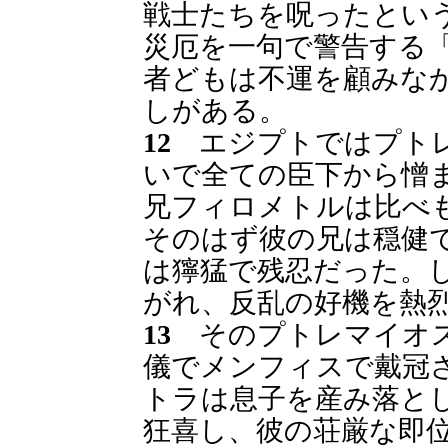
戦士たちを呪ったとい
災厄を一句で警告する
者どもは不運を顧みな
しがある。
12
エジプトではプトレ
いで全ての臣下から憎
兄フィロメトルは比べ
そのはず彼の兄は穏健
は獰猛で残忍だった。
がれ、反乱の好機を熱
13
そのプトレマイオス
儀でメンフィスで戴冠
トラは息子を産み落と
狂喜し、彼の荘厳な即