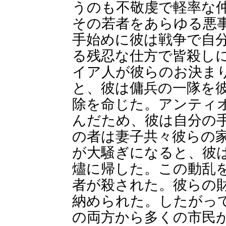
うのも不敬虔で軽率な
その若者をあらゆる悪
手始めに彼は戦争で自
る残忍な仕方で皆殺し
イア人が彼らのお決ま
と、彼は傭兵の一隊を
除を命じた。アンティ
んだため、彼は自分の
の者は妻子共々彼らの
が大騒ぎになると、彼
燼に帰した。この動乱
者が殺された。彼らの
納められた。したがっ
の両方から多くの市民