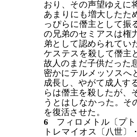
おり、その声望ゆえに
あまりにも増大したた
っぴらに僭主として振
の兄弟のセミアスは権
弟として認められてい
ケステスを殺して僭主
故人のまだ子供だった
密かにテルメッソスへ
成長し、やがて成人す
らは僭主を殺したが、
うとはしなかった。そ
を復活させた。
6
フィロメトル〔プト
トレマイオス〔八世〕