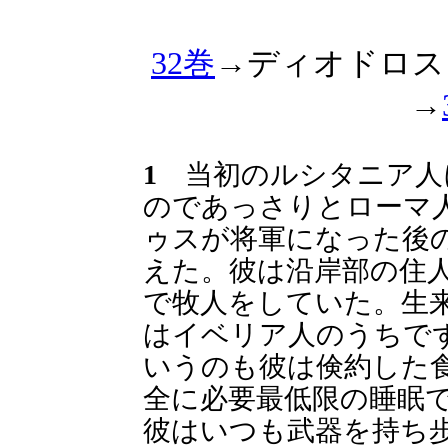
32巻
→ディオドロス
→
1
当初のルシタニア人
のであっさりとローマ
ゥスが将軍になった後
えた。彼は沿岸部の住
で牧人をしていた。生
はイベリア人のうちで
いうのも彼は倹約した
全に必要最低限の睡眠
彼はいつも武器を持ち