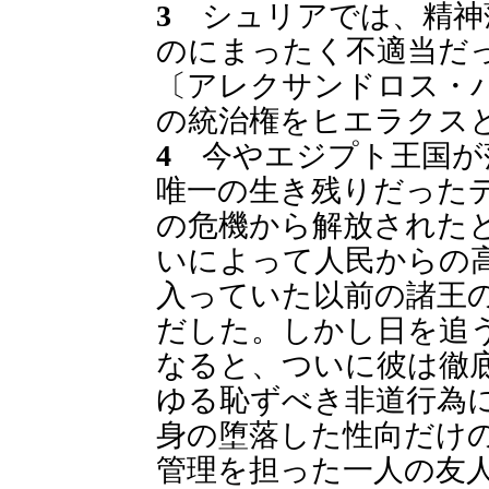
3
シュリアでは、精神
のにまったく不適当だ
〔アレクサンドロス・
の統治権をヒエラクス
4
今やエジプト王国が
唯一の生き残りだった
の危機から解放された
いによって人民からの
入っていた以前の諸王
だした。しかし日を追
なると、ついに彼は徹
ゆる恥ずべき非道行為
身の堕落した性向だけ
管理を担った一人の友