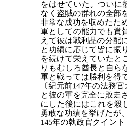
をはせていた。ついに
なく盗賊の群れの全部
非常な成功を収めたた
軍としての能力でも賞
えて彼は戦利品の分配
と功績に応じて皆に振
を続けて栄えていたと
りもむしろ酋長と自ら
軍と戦っては勝利を得
〔紀元前147年の法務
と彼の軍を完全に敗走
にした後にはこれを殺
勇敢な功績を挙げたが
145年の執政官クイン