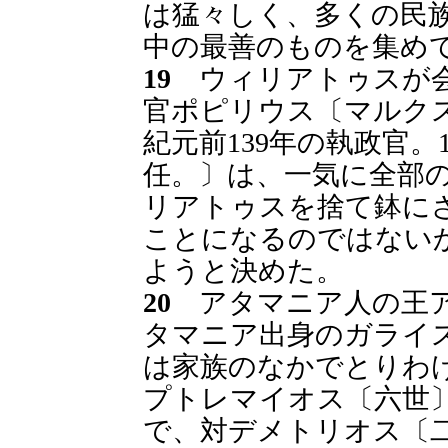
は猛々しく、多くの民
中の最善のものを集め
19
ウィリアトゥスが会
官ポピリウス〔マルク
紀元前139年の執政官
任。〕は、一気に全部
リアトゥスを捨て鉢に
ことになるのではない
ようと決めた。
20
アタマニア人の王ア
タマニア出身のガライ
は家族のなかでとりわ
プトレマイオス〔六世
で、対デメトリオス〔