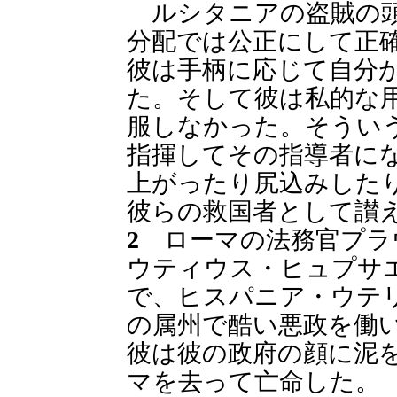
ルシタニアの盗賊の頭
分配では公正にして正
彼は手柄に応じて自分
た。そして彼は私的な
服しなかった。そうい
指揮してその指導者に
上がったり尻込みした
彼らの救国者として讃
2
ローマの法務官プラ
ウティウス・ヒュプサエ
で、ヒスパニア・ウテ
の属州で酷い悪政を働
彼は彼の政府の顔に泥
マを去って亡命した。