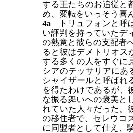
する王たちのお追従と
め、変転をいっそう喜
4a
トリュフォンと呼ば
い評判を持っていたデ
の熱意と彼らの支配者
ると彼はデメトリオス
する多くの人をすぐに
シアのテッサリアにあ
シャイザールと呼ばれ
を得たわけであるが、
な振る舞いへの褒美と
れていた人々だった。
の移住者で、セレウコ
に同盟者として仕え、