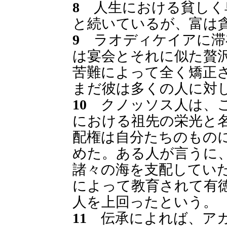
8
人生における貧しく
と続いているが、富は
9
ラオディケイアに滞
は宴会とそれに似た贅
苦難によって全く矯正
まだ彼は多くの人に対
10
クノッソス人は、こ
における祖先の栄光と
配権は自分たちのもの
めた。ある人が言うに
諸々の海を支配してい
によって教育されて有
人を上回ったという。
11
伝承によれば、アガ