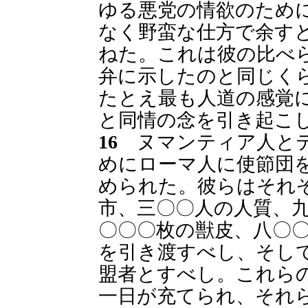
ゆる悪党の情欲のため
なく野蛮な仕方で余す
ねた。これは彼の比べ
弁に示したのと同じく
たとえ最も人道の感覚
と同情の念を引き起こ
16
ヌマンティア人とテ
めにローマ人に使節団
められた。彼らはそれ
市、三〇〇人の人質、
〇〇〇枚の獣皮、八〇
を引き渡すべし、そし
盟者とすべし。これら
一日が充てられ、それ