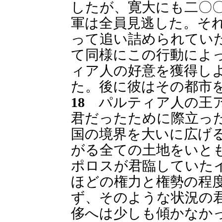
したが、寛大にも二〇
軍は全員見逃した。そ
って追い詰められてい
て同様にこの行動によ
ィア人の好意を獲得し
た。後に彼はその都市
18
パルティア人の王ア
君だったために際立っ
国の境界を大いに広げ
がる全ての土地をいと
ポロスが君臨していた
ほどの権力と権勢の程
ず、そのような状況の
侈へは少しも傾かなか