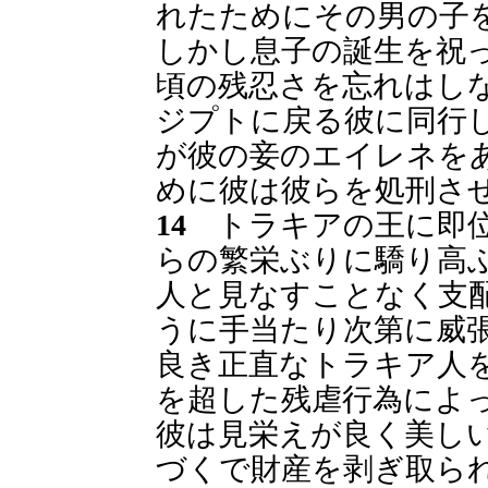
れたためにその男の子
しかし息子の誕生を祝
頃の残忍さを忘れはし
ジプトに戻る彼に同行
が彼の妾のエイレネを
めに彼は彼らを処刑さ
14
トラキアの王に即位
らの繁栄ぶりに驕り高
人と見なすことなく支
うに手当たり次第に威
良き正直なトラキア人
を超した残虐行為によ
彼は見栄えが良く美し
づくで財産を剥ぎ取ら