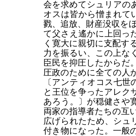
会を求めてシュリアの
オスは皆から憎まれて
戮、追放、財産没収を
て父さえ遙かに上回っ
く寛大に親切に支配す
力を振るい、この上な
臣民を抑圧したからだ
圧政のために全ての人
〔アンティオコス七世
と王位を争ったアレク
あろう。〕が穏健さや
両家の指導者たちの互
広げられたため、シュ
付き物になった。一般