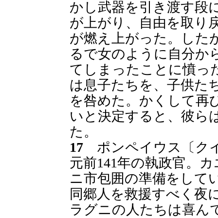
かし武器を引き渡す段
が上がり、自由を取り
が燃え上がった。した
るで女のように自分か
てしまったことに憤っ
は息子たちを、子供た
を咎めた。かくして再
いと決定すると、彼ら
た。
17
ポンペイウス〔クイ
元前141年の執政官。
ニ市包囲の準備をして
同郷人を救援すべく夜
ラグニの人たちは喜ん