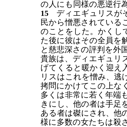
の人にも同様の悪逆行
15
ディエギュリスがそ
民から憎悪されている
のことをした。かくし
た後に彼はその全員を
と慈悲深さの評判を外
貴族は、ディエギュリ
げてくると暖かく迎え
リスはこれを憎み、逃
拷問にかけてこの上な
多くは非常に若く年端
きにし、他の者は手足
ある者は磔にされ、他
様に多数の女たちは殺