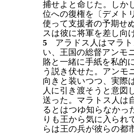
捕せよと命じた。しか
位への復権を〔デメト
使って支援者の予期せ
スは彼に将軍を差し向
5
アラドス人はマラト
い、王国の総督アンモ
賂と一緒に手紙を私的
う説き伏せた。アンモ
向きと装いつつ、実際
人に引き渡そうと意図
送った。マラトス人は
るとはつゆ知らなかっ
りも王から気に入られ
らは王の兵が彼らの都