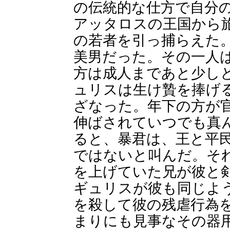
の伝統的な仕方で自分
アッタロスの王国から
の若者を引っ捕らえた
美男だった。その一人
方は成人まであと少し
ュリスは生け贄を捧げ
ざなった。年下の方が
伸ばされていつでも真
ると、暴君は、王と平
ではないと叫んだ。そ
を上げていた兄が彼と
ギュリスが彼も同じよ
を殺して彼の残虐行為
まりにも見事なその器