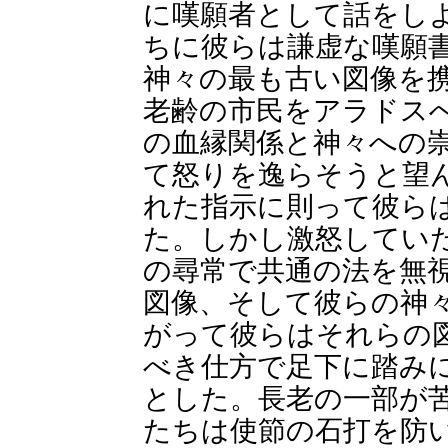
に嘆願者として話をし
ちに彼らは謙虚な嘆願
神々の最も古い図像を
老齢の市民をアラドス
の血縁関係と神々への
て怒りを逸らそうと望
れた指示に則って彼ら
た。しかし激怒してい
の尋常で共通の法を無
図像、そして彼らの神
がって彼らはそれらの
べき仕方で足下に踏み
とした。長老の一部が
たちは使節の石打を防