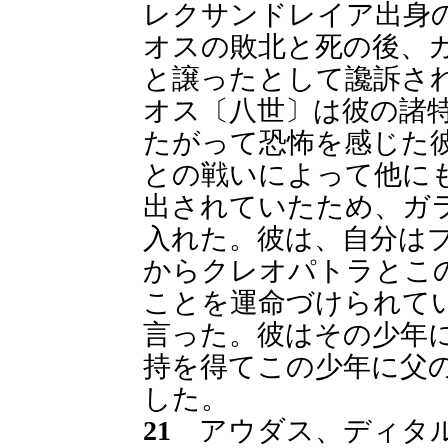
レクサンドレイア出身
オスの敗北と死の後、
と譲ったとして讒訴さ
オス〔八世〕は彼の諸
たがって恐怖を感じた
との戦いによって他に
出されていたため、ガ
入れた。彼は、自分は
からクレオパトラとこ
ことを運命づけられて
言った。彼はその少年
持を得てこの少年に父
した。
21
アウダス、ディタル