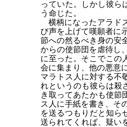
っていた。しかし彼ら
う命じた。
横柄になったアラドス
び声を上げて嘆願者に
節への然るべき身の安
からの使節団を虐待し
に至った。そこでこの
会に集まり、他の悪意
マラトス人に対する不
れというのも彼らは殺
き取ってあたかも使節
ス人に手紙を書き、そ
を送るつもりだと知ら
送られてくれば、疑い