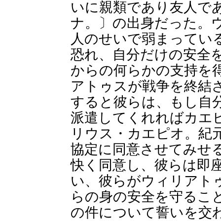
いに親類であり友人で
ナ。〕の出身だった。
人のせいで弱まってい
恐れ、自分だけの安全
からの何らかの支持を
アトゥスが戦争を終結
すると彼らは、もし自
派遣してくれればカエ
リウス・カエピオ。紀元
協定に同意させてみせ
快く同意し、彼らは即
い、彼らがウィリアト
らの身の安全を守るこ
の件について誓いを交