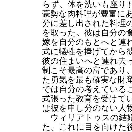
らず、体を洗いも座り
豪勢な肉料理が豊富に
分に差し出された料理
を取った。彼は自分の
嫁を自分のもとへと連
式に犠牲を捧げてから
彼の住まいへと連れ去
制こそ最高の富であり
た勇気を最も確実な財
では自分の考えている
式張った教育を受けて
は彼を申し分のない人
ウィリアトゥスの結婚
た。これに目を向けた