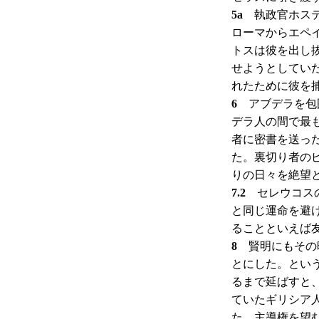
5a
執政官ホステ
ローマからエペ
トスは彼を出し
せようとしてい
れたために彼を
6
アブデラを包囲
デラ人の間で最
者に密書を送っ
た。裏切り者の
りの日々を絶望
7.2
セレウコスの
と同じ運命を避
ることといえば
8
賢明にもその時
とにした。とい
るまで延ばすと
ていたギリシア
た。主導権を望