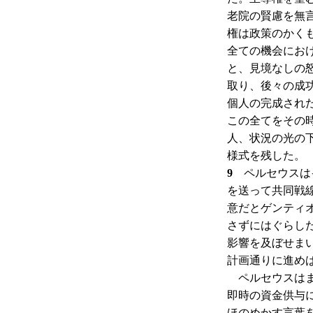
老院の賢慮を無
権は政策のかく
全ての機会にお
と、見境なしの
取り、後々の成
個人の完成され
この全てをその
人、状況の光の
様式を残した。
9
ペルセウスはイ
を送って共同戦
意だとゲンティ
さずにはぐらし
影響を及ぼせま
計画通りに進め
ペルセウスはま
即時の資金供与
ほのめかす言葉