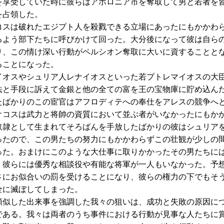
を享受していた時に彼らはアポロニア市を奪取して男と若者を
を占領した。
スは破れたエジプト人を殺戮できる立場にあったにもかかわ
るよう部下たちに呼びかけて回った。大分後になって彼は自ら
り、この情け深い行動がペルシオン奪取に大いに資することと
ることになった。
オスやシュリア人レナイオスといった若プトレマイオスの大
法と手段に訴えて金銀と他の全ての富を王の宝物庫に貯め込ん
たばかりのこの宦官はアフロディテへの奉仕をアレスの競争へ
オコスは武力と将帥の資質において並ぶ者がいなかったにもか
奴隷として生まれてそろばんを手放したばかりの彼はシュリア
ったので、この男たちの努力にもかかわらずこの壮観が少しの
った。おまけにこのような大仕事に取りかかったその男たちに
、彼らには優秀な相談役や有能な将軍が一人もいなかった。予
さにお似合いの罰を受けることになり、彼らの権力の下でもそ
全に滅ぼしてしまった。
似した出来事を強調した我々の狙いは、成功と失敗の原因に
である。我々は両者のうち事件における行動が見事な人たちに