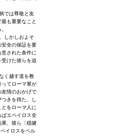
。
柄では尊敬と友
で最も重要なこと
る。
。しかしおよそ
の安全の保証を要
合意された条件に
を受けた彼らを追
なく越す道を教
行ってローマ軍が
の友情のおかげで
びつきを得た。し
ことをローマ人に
ればエペイロス全
結果、彼ら〔穏健
エペイロスをペル