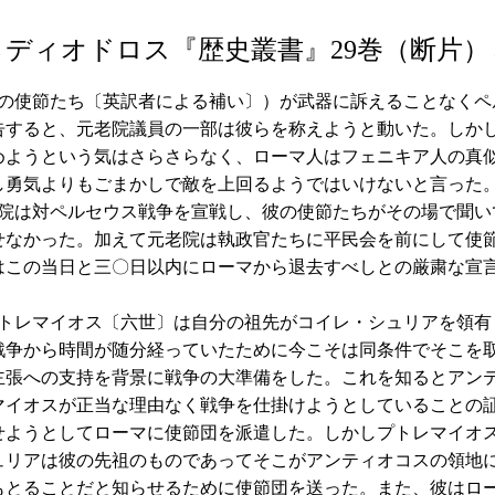
→ディオドロス『歴史叢書』29巻（断片）
使節たち〔英訳者による補い〕）が武器に訴えることなくペ
告すると、元老院議員の一部は彼らを称えようと動いた。しか
めようという気はさらさらなく、ローマ人はフェニキア人の真
し勇気よりもごまかしで敵を上回るようではいけないと言った
は対ペルセウス戦争を宣戦し、彼の使節たちがその場で聞い
せなかった。加えて元老院は執政官たちに平民会を前にして使
はこの当日と三〇日以内にローマから退去すべしとの厳粛な宣
レマイオス〔六世〕は自分の祖先がコイレ・シュリアを領有
戦争から時間が随分経っていたために今こそは同条件でそこを
主張への支持を背景に戦争の大準備をした。これを知るとアン
マイオスが正当な理由なく戦争を仕掛けようとしていることの
せようとしてローマに使節団を派遣した。しかしプトレマイオ
ュリアは彼の先祖のものであってそこがアンティオコスの領地
もとることだと知らせるために使節団を送った。また、彼はロ