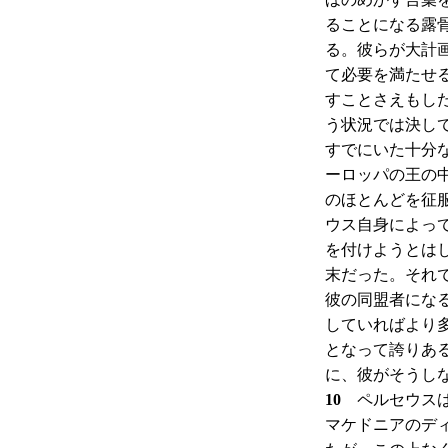
ることになる露
る。彼らが大計
て必要を満たせ
すことさえもし
う状況では決し
すでにいた十分
ーロッパの王の
のほとんどを征
ウス自身によっ
を付けようとは
末だった。それ
彼の同盟者にな
していればより
となって誇りあ
に、彼がそうし
10
ペルセウスは
マケドニアのデ