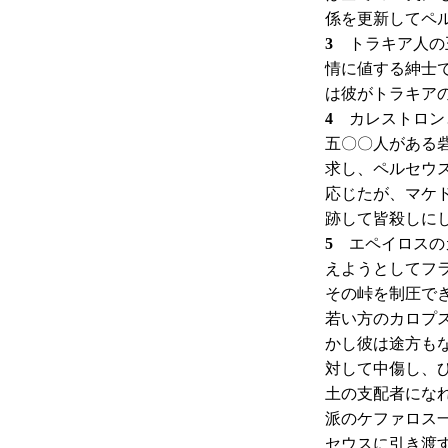
係を更新してペ
3
トラキア人の王
情に値する紳士
は彼がトラキア
4
カレストロンと
五〇〇人がある
求し、ペルセウ
応じたが、マケ
跡して皆殺しに
5
エペイロスのカ
えようとしてフ
その峠を制圧で
若い方のカロプ
かし彼は途方も
対して中傷し、
土の支配者にな
派のケファロス
セウスに引き渡