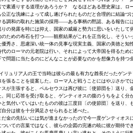
言で素通りする道理があろうか？ なるほどある歴史家は、ロ
も公正な洗練によって成し遂げられたものだと合理的に結論づ
ける調和の取れた施策の採用――ある事柄の黙認、ある報告に
怒りの発露を時には抑え、国家の威厳と勢力に思いをいたして
功のための布石を打つ――観察結果がこれを正当化し、そうい
た優秀さ、思慮深い統一体の見事な現実主義、国家の美徳と知
時代のローマの元老院は行い、それによって大帝国を得るため
下で問題に当たるのにどんなことが必要なのかを想像力を持つ
リュリア人の王で当時は彼らの最も有力な酋長だったゲンテ
線を張ることを提案した。ローマ人と戦うことにはやぶさかで
オスが主張すると、ペルセウスは再び彼に〔使節団を〕送り、
た。同じ応答を受け取ると、ゲンティオスの腹のうちをよく分
いと気付いていはいたものの彼は三度目〔の使節団〕を送り、
ば自分は彼を十分満足させられると述べた。
だ金の先払いには気が進まなかったので今一度ゲンティオス
についての言葉ではなく、彼らの企図の完遂の暁に彼が期待で
を述べた。彼がこんな馬鹿馬鹿しい言い逃れと、そのように行