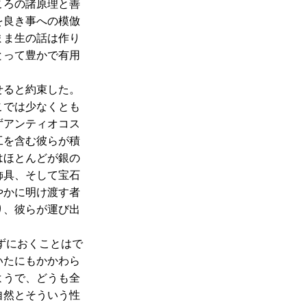
ころの諸原理と善
を良き事への模倣
まま生の話は作り
とって豊かで有用
せると約束した。
こでは少なくとも
ずアンティオコス
工を含む彼らが積
はほとんどが銀の
飾具、そして宝石
やかに明け渡す者
り、彼らが運び出
ずにおくことはで
いたにもかかわら
ようで、どうも全
自然とそういう性