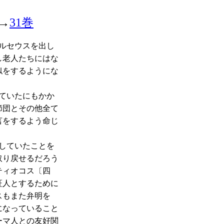
→
31巻
ルセウスを出し
し老人たちにはな
似をするようにな
。
ていたにもかか
節団とその他全て
言をするよう命じ
していたことを
取り戻せるだろう
ティオコス〔四
証人とするために
スもまた弁明を
になっていること
ーマ人との友好関