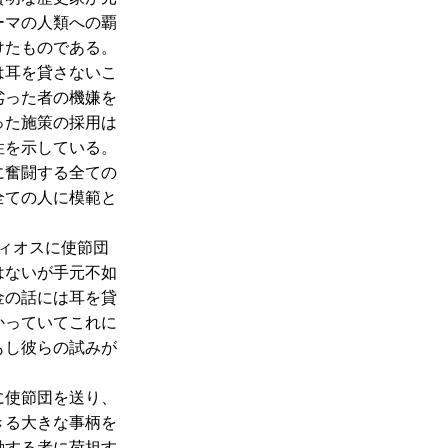
ーマの人類への覇
けたものである。
は耳を貸さないこ
劣った者の機嫌を
った施策の採用は
性を示している。
に奮闘する全ての
全ての人に模範と
ィオスに使節団
はないが手元不如
金の話には耳を貸
かっていてこれに
もし彼らの試みが
に使節団を送り、
きる大きな事柄を
動する者に荷担す