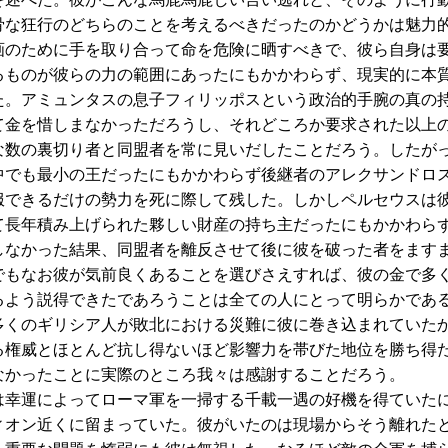
骨な狂行のどちらのことを考えるべきだったのかどうかは魅力
画のために手を取り合って命を危険に晒すべきで、彼ら自身は
るものが彼らの力の範囲にあったにもかかわらず、現実的に本
た。アミュンタスの息子フィリッポスという政治的手腕の真の
て金を惜しまなかっただろうし、それどころか要求された以上
な数の裏切り者と同盟者を常に見いだしたことだろう。したが
中でも最小の王だったにもかかわらず後継者のアレクサンドロ
服できるだけの勢力を死に際して残した。しかしペルセウスは
て長年積み上げられた夥しい財産の持ち主だったにもかかわら
しなかった結果、同盟者を離反させて後に彼を破った者をます
でもなお彼が気前良くあることを選びさえすれば、彼の金で多
るよう説得できたであろうことは全ての人にとって明らかであ
多くのギリシア人が敗北における災難に彼に巻き込まれていた
る権威とほとんど抗し得ないほど影響力を帯びた地位を勝ち得
なかったことに実際のところ我々は感謝することだろう。
幸運によってローマ軍を一掃する千載一遇の好機を得ていた
ィオン近くに留まっていた。彼がいたのは現場からそう離れた