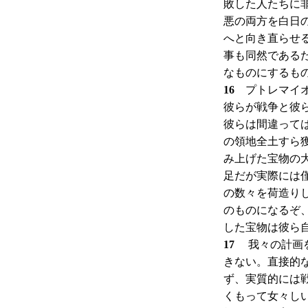
敗した人たちに
悪の両方を白日
へと向き直らせ
事も同然である
なものにするも
16
プトレマイオ
彼らが戦争と彼
彼らは間違って
の領地全土すら
み上げた宝物の
足だが実際には
の数々を荷造り
のものになるぞ
した宝物は彼ら
17
我々の計画を
きない。直接的
ず、実質的には
くもって女々し