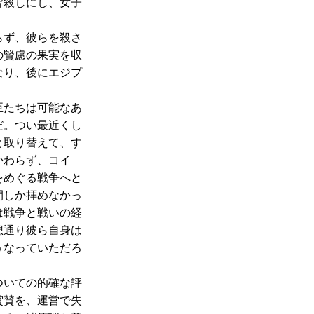
皆殺しにし、女子
らず、彼らを殺さ
の賢慮の果実を収
なり、後にエジプ
臣たちは可能なあ
だ。つい最近くし
と取り替えて、す
かわらず、コイ
をめぐる戦争へと
間しか拝めなかっ
は戦争と戦いの経
想通り彼ら自身は
うなっていただろ
ついての的確な評
賞賛を、運営で失