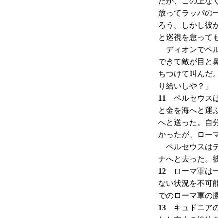
たが、この上な
放ってラッパの
ろう。しかし彼
と巡視を怠って
ディオンでペル
できて敵が目と
ちつけて叫んだ
り給いしや？」
11
ペルセウスは
と金を海へと運
へと送った。自
かったが、ロー
ペルセウスはデ
ナへと去った。
12
ローマ軍は一
ない状況を不可
でのローマ軍の
13
キュドニアの