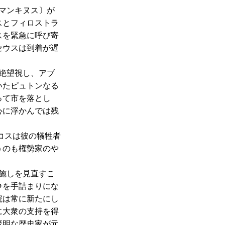
マンキヌス〕が
スとフィロストラ
スを緊急に呼び寄
セウスは到着が遅
絶望視し、アブ
いたピュトンなる
って市を落とし
心に浮かんでは残
コスは彼の犠牲者
うのも権勢家のや
。
施しを見直すこ
争を手詰まりにな
院は常に新たにし
に大衆の支持を得
賢明な歴史家が元