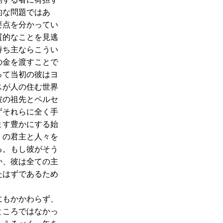
的な問題ではあ
要点を分かってい
質的なことを見逃
持ち主ならこうい
の金を渡すことで
って当初の彼はヨ
スが人の住む世界
彼の祖先とペルセ
ずそれらに全く手
ます豊かにする始
くの君主と人々を
る。もし彼がそう
か、彼は全ての主
たはずであるため
にもかかわらず、
ところではなかっ