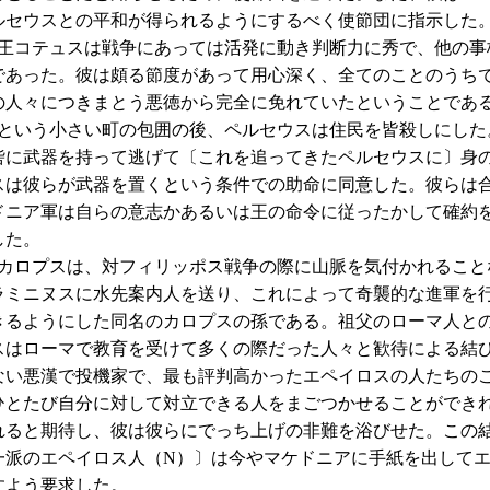
ルセウスとの平和が得られるようにするべく使節団に指示した
コテュスは戦争にあっては活発に動き判断力に秀で、他の事
であった。彼は頗る節度があって用心深く、全てのことのうち
の人々につきまとう悪徳から完全に免れていたということであ
いう小さい町の包囲の後、ペルセウスは住民を皆殺しにした
砦に武器を持って逃げて〔これを追ってきたペルセウスに〕身
スは彼らが武器を置くという条件での助命に同意した。彼らは
ドニア軍は自らの意志かあるいは王の命令に従ったかして確約
した。
ロプスは、対フィリッポス戦争の際に山脈を気付かれること
ラミニヌスに水先案内人を送り、これによって奇襲的な進軍を
きるようにした同名のカロプスの孫である。祖父のローマ人と
スはローマで教育を受けて多くの際だった人々と歓待による結
ない悪漢で投機家で、最も評判高かったエペイロスの人たちの
ひとたび自分に対して対立できる人をまごつかせることができ
れると期待し、彼は彼らにでっち上げの非難を浴びせた。この
一派のエペイロス人（N）〕は今やマケドニアに手紙を出して
すよう要求した。