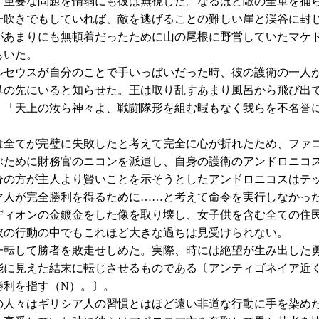
く重要な問題を惰弱にも彼は無視した。なるほど敵の全軍を捕
一吹きでもしていれば、敵を逃げることの難しい崖と渓谷に封
があまりにも無頓着だったために山の尾根に野営していたマケ
もいた。
セウスが自分のことで手いっぱいだった時、彼の護衛の一人
鼻の先にいると知らせた。王は取り乱すあまり風呂から飛び出
。「天上の汝ら神々よ、戦闘隊形を組む暇もなく我らを不名誉
全てが完璧に失敗したと考えて完全に心が折れたため、ファ
ぶために財務官のニコンを派遣し、自身の護衛のアンドロニコ
分の方が主人より賢いことを示そうとしたアンドロニコスはテ
マ人が完全勝利を得るために……と考えて命令を実行しなかっ
ィオンの金鍍金をした像を取り壊し、女子供を含む全ての住
彼の行動の中でもこれほど大きな過ちは見受けられない。
転して勝者を敗走せしめた。実際、時には絶望が生み出した
能に見えた結末に転じさせるものである〔アンティゴネイア近
勝利を指す（N）。〕。
人々はギリシア人の習慣とはほど遠い非道な行動に手を染め