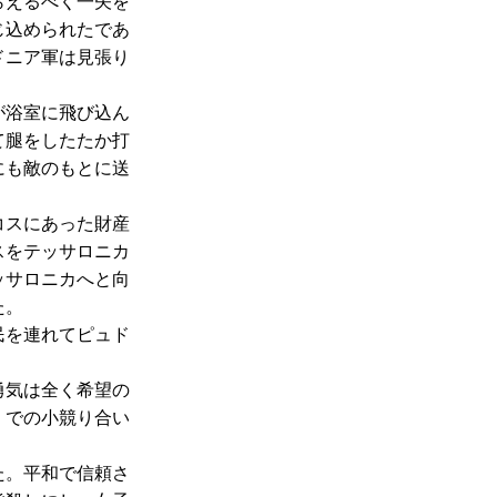
らえるべく一矢を
じ込められたであ
ドニア軍は見張り
が浴室に飛び込ん
て腿をしたたか打
にも敵のもとに送
コスにあった財産
スをテッサロニカ
ッサロニカへと向
た。
民を連れてピュド
勇気は全く希望の
くでの小競り合い
た。平和で信頼さ