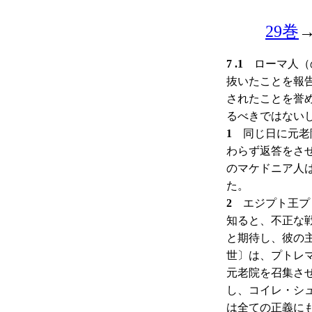
29巻
7 .1
ローマ人（の
抜いたことを報
されたことを誉
るべきではない
1
同じ日に元老院
わらず返答をさ
のマケドニア人
た。
2
エジプト王プト
知ると、不正な
と期待し、彼の
世〕は、プトレ
元老院を召集さ
し、コイレ・シ
は全ての正義に