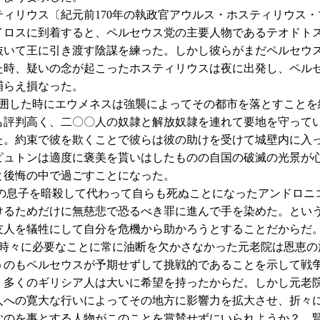
ィリウス〔紀元前170年の執政官アウルス・ホスティリウス・
イロスに到着すると、ペルセウス党の主要人物であるテオドト
抜いて王に引き渡す陰謀を練った。しかし彼らがまだペルセウ
た時、疑いの念が起こったホスティリウスは夜に出発し、ペル
捕らえ損なった。
した時にエウメネスは強襲によってその都市を落とすことを
も評判高く、二〇〇人の奴隷と解放奴隷を連れて要地を守って
た。約束で彼を欺くことで彼らは彼の助けを受けて城壁内に入
ピュトンは適度に褒美を貰いはしたものの自国の破滅の光景が
と後悔の中で過ごすことになった。
息子を暗殺して代わって自らも死ぬことになったアンドロニ
けるためだけに無慈悲で恐るべき罪に進んで手を染めた。とい
友人を犠牲にして自分を危機から助かろうとすることだからだ
々に必要なことに常に油断を欠かさなかった元老院は恩恵の
うのもペルセウスが予期せずして挑戦的であることを示して戦
、多くのギリシア人は大いに希望を持ったからだ。しかし元老
人への寛大な行いによってその地方に影響力を拡大させ、折々
むのを事とする人物がこのことを賞賛せずにいられようか？ 