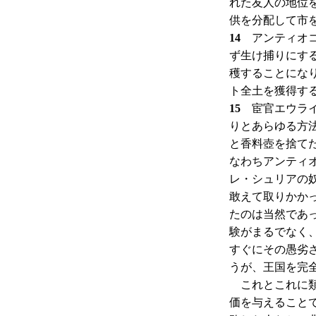
れた友人の地位
供を分配して市
14
アンティオコ
ず生け捕りにす
穫することにな
ト全土を獲得す
15
宦官エウライ
りとあらゆる方
と香料壺を捨て
なわちアンティ
レ・シュリアの
敢えて取りかか
たのは当然であ
験がまるでなく
すぐにその愚劣
うが、王国を完
これとこれに類
価を与えること