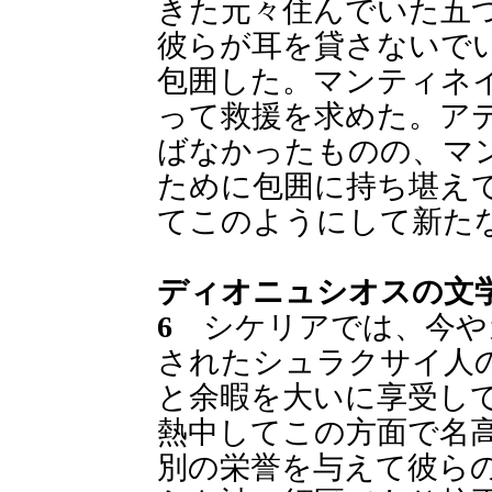
きた元々住んでいた五
彼らが耳を貸さないで
包囲した。マンティネ
って救援を求めた。ア
ばなかったものの、マ
ために包囲に持ち堪え
てこのようにして新た
ディオニュシオスの文
6
シケリアでは、今や
されたシュラクサイ人
と余暇を大いに享受し
熱中してこの方面で名
別の栄誉を与えて彼ら