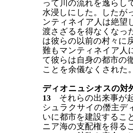
って川の流れを逸らし
水浸しにした。したが
ンティネイア人は絶望
渡さざるを得なくなっ
は彼らの以前の村々に
難もマンティネイア人
て彼らは自身の都市の
ことを余儀なくされた
ディオニュシオスの対
13
それらの出来事が起
シュラクサイの僭主デ
いに都市を建設するこ
ニア海の支配権を得る