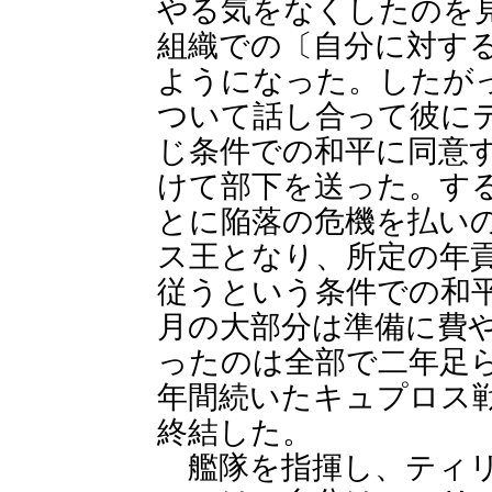
やる気をなくしたのを
組織での〔自分に対す
ようになった。したが
ついて話し合って彼に
じ条件での和平に同意
けて部下を送った。す
とに陥落の危機を払い
ス王となり、所定の年
従うという条件での和
月の大部分は準備に費
ったのは全部で二年足
年間続いたキュプロス
終結した。
艦隊を指揮し、ティリ