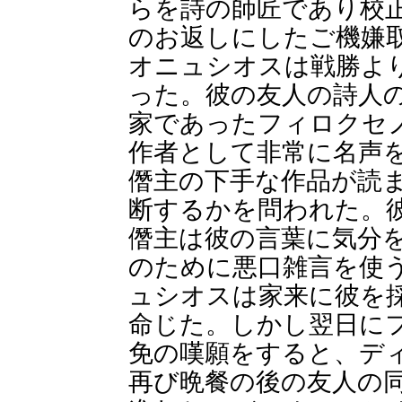
らを詩の師匠であり校
のお返しにしたご機嫌
オニュシオスは戦勝よ
った。彼の友人の詩人
家であったフィロクセ
作者として非常に名声
僭主の下手な作品が読
断するかを問われた。
僭主は彼の言葉に気分
のために悪口雑言を使
ュシオスは家来に彼を
命じた。しかし翌日に
免の嘆願をすると、デ
再び晩餐の後の友人の