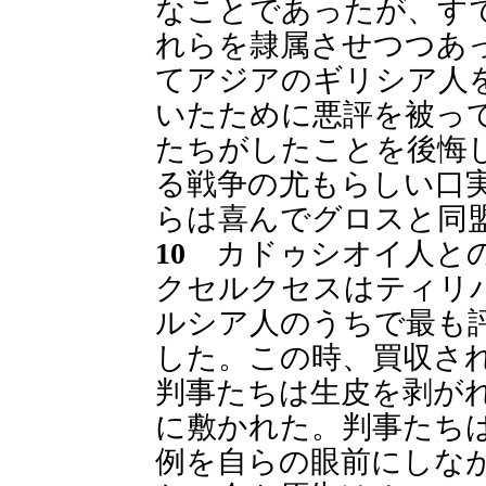
なことであったが、す
れらを隷属させつつあ
てアジアのギリシア人
いたために悪評を被っ
たちがしたことを後悔
る戦争の尤もらしい口
らは喜んでグロスと同
10
カドゥシオイ人との
クセルクセスはティリ
ルシア人のうちで最も
した。この時、買収さ
判事たちは生皮を剥が
に敷かれた。判事たち
例を自らの眼前にしな