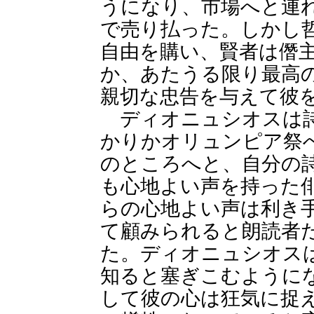
うになり、市場へと連
で売り払った。しかし
自由を購い、賢者は僭
か、あたうる限り最高
親切な忠告を与えて彼
ディオニュシオスは詩
かりかオリュンピア祭
のところへと、自分の
も心地よい声を持った
らの心地よい声は利き
て顧みられると朗読者
た。ディオニュシオス
知ると塞ぎこむように
して彼の心は狂気に捉