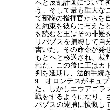
へと反乱計画について
う。そして最も重大な
て部隊の指揮官たちを
と約束を彼らに与えた
を読むと王はその非難
リバゾスを捕縛して自
書いた。その命令が発
もとへと移送され、裁
れた。この後に王はカ
判を延期し、法的手続
9
オロンテスがキュプ
た。しかしエウアゴラ
戦をするようになり、
バゾスの逮捕に憤慨し