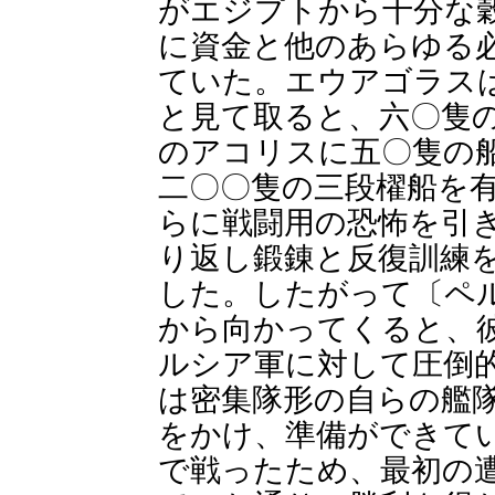
がエジプトから十分な
に資金と他のあらゆる
ていた。エウアゴラス
と見て取ると、六〇隻
のアコリスに五〇隻の
二〇〇隻の三段櫂船を
らに戦闘用の恐怖を引
り返し鍛錬と反復訓練
した。したがって〔ペ
から向かってくると、
ルシア軍に対して圧倒
は密集隊形の自らの艦
をかけ、準備ができて
で戦ったため、最初の