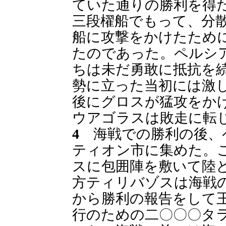
ていた通りの勝利を得
三段櫂船でもって、分
船に攻撃をかけたため
たのであった。ペルシ
ちは未だ勇敢に抵抗を
勢に立った当初には激
後にグロスが猛攻をか
ウアゴラスは敗走に転
4
海戦での勝利の後、
ティオン市に集めた。
スに包囲陣を敷いて陸
方ティリバゾスは海戦
から勝利の報告をして
行のための二〇〇〇タ