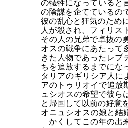
の犠牲になっていると
の陰謀を企てているの
彼の乱心と狂気のため
人が殺され、フィリス
その人の兄弟で卓抜の
オスの戦争にあたって
きた人物であったレプ
ちを追放するまでにな
タリアのギリシア人に
アのトゥリオイで追放
ュシオスの希望で彼ら
と帰国して以前の好意
オニュシオスの娘と結
かくしてこの年の出来