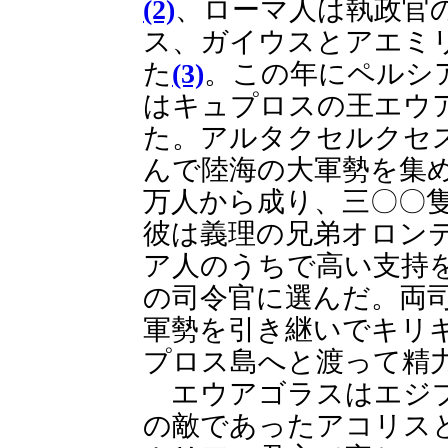
(2)
、ローマ人は執政官
ス、ガイウスとアエミ
た
(3)
。この年にペルシ
はキュプロスの王エウ
た。アルタクセルクセ
んで陸海の大軍勢を集
万人から成り、三〇〇
彼は義理の兄弟オロン
ア人のうちで高い支持
の司令官に選んだ。両
軍勢を引き継いでキリ
プロス島へと渡って精
エウアゴラスはエジプ
の敵であったアコリス