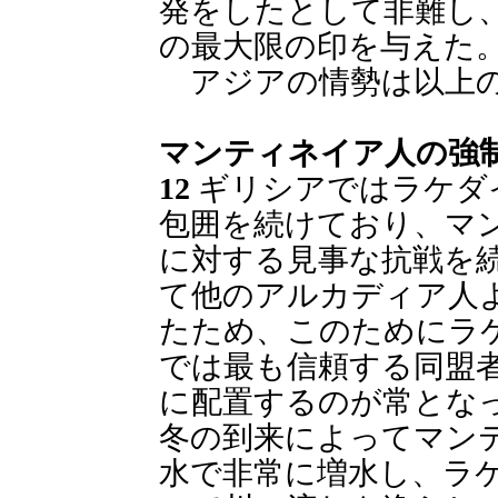
発をしたとして非難し
の最大限の印を与えた
アジアの情勢は以上の
マンティネイア人の強
12
ギリシアではラケダ
包囲を続けており、マ
に対する見事な抗戦を
て他のアルカディア人
たため、このためにラ
では最も信頼する同盟
に配置するのが常とな
冬の到来によってマン
水で非常に増水し、ラ