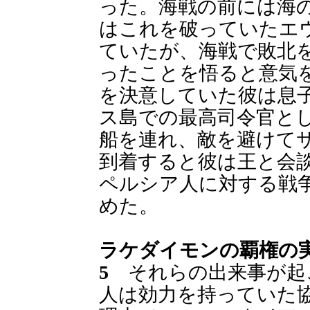
った。海戦の前には海
はこれを破っていたエ
ていたが、海戦で敗北
ったことを悟ると意気
を決意していた彼は息
ス島での最高司令官と
船を連れ、敵を避けて
到着すると彼は王と会
ペルシア人に対する戦
めた。
ラケダイモンの覇権の
5
それらの出来事が起
人は効力を持っていた