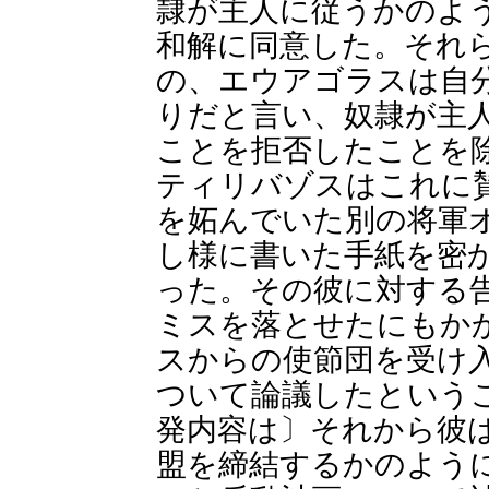
隷が主人に従うかのよ
和解に同意した。それ
の、エウアゴラスは自
りだと言い、奴隷が主
ことを拒否したことを
ティリバゾスはこれに
を妬んでいた別の将軍
し様に書いた手紙を密
った。その彼に対する
ミスを落とせたにもか
スからの使節団を受け
ついて論議したという
発内容は〕それから彼
盟を締結するかのよう