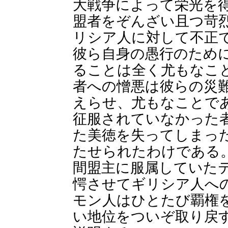
大戦争によって栄光を
盟者をぞんざい且つ苛
リシア人に対して不正
彼ら自身の愚行のため
ることは全く尤もなこ
者への憎悪は彼らの災
えらせ、尤もなことで
征服されていなかった
た美徳を失ってしまっ
たせられたわけである
間盟主に服属していた
愕させてギリシア人へ
モン人はひとたび覇権
い地位をついぞ取り戻