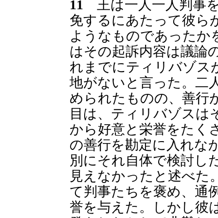
11
王は一人一人判事を
免するにあたって彼ら
ようなものであったか
はその起訴内容は議論
れまでにティリバゾス
地がないと言った。二
められたものの、善行
目は、ティリバゾスは
から好意と栄誉をたく
の善行を勘定に入れな
別にそれ自体で検討し
見えなかったと述べた
て判事たちを褒め、通
誉を与えた。しかし彼