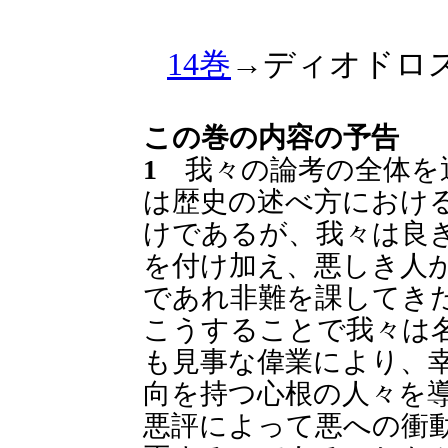
14巻
→ディオドロス
この巻の内容の予告
1
我々の論考の全体を
は歴史の述べ方におけ
けであるが、我々は良
を付け加え、悪しき人
であれ非難を課してき
こうすることで我々は
も見事な偉業により、
向を持つ心根の人々を
悪評によって悪への衝