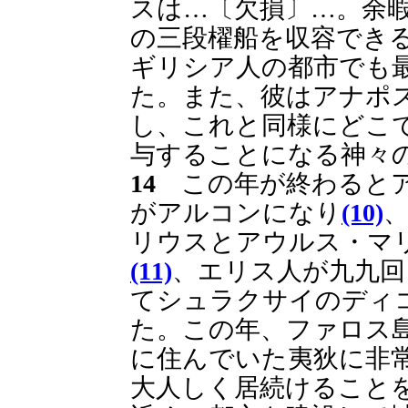
スは…〔欠損〕…。余
の三段櫂船を収容でき
ギリシア人の都市でも
た。また、彼はアナポ
し、これと同様にどこ
与することになる神々
14
この年が終わるとア
がアルコンになり
(10)
リウスとアウルス・マ
(11)
、エリス人が九九回
てシュラクサイのディ
た。この年、ファロス
に住んでいた夷狄に非
大人しく居続けること