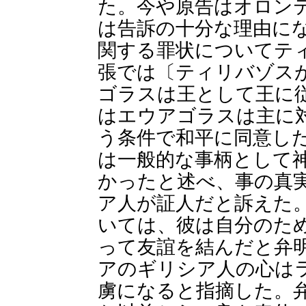
た。今や原告はオロン
は告訴の十分な理由に
関する罪状についてテ
張では〔ティリバゾス
ゴラスは王として王に
はエウアゴラスは主に
う条件で和平に同意し
は一般的な事柄として
かったと述べ、事の真
ア人が証人だと訴えた
いては、彼は自分のた
って友誼を結んだと弁
アのギリシア人の心は
虜になると指摘した。