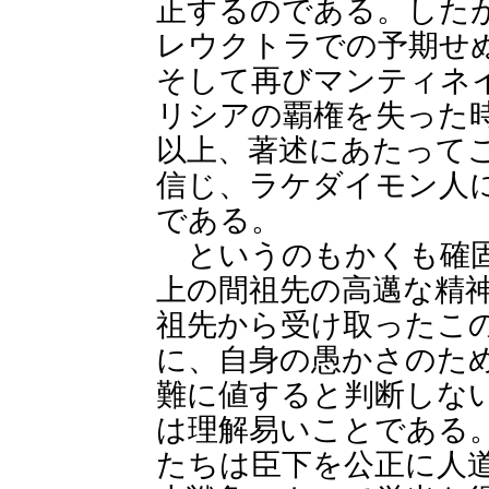
正するのである。した
レウクトラでの予期せ
そして再びマンティネ
リシアの覇権を失った
以上、著述にあたって
信じ、ラケダイモン人
である。
というのもかくも確固
上の間祖先の高邁な精
祖先から受け取ったこ
に、自身の愚かさのた
難に値すると判断しな
は理解易いことである
たちは臣下を公正に人