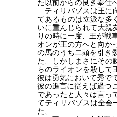
た以前からの良き奉仕
ティリバゾスは王に向
てあるものは立派な多
いに重んじられて大親
りの時に一度、王が戦
オンが王の方へと向か
の馬のうち二頭を引き
た。しかしまさにその
らのライオンを殺して
彼は勇気において秀で
彼の進言に従えば過つ
であったと人々は言っ
てティリバゾスは全会
た。