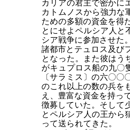
カリアの君主で密かに
カトムノスから強力な
ための多額の資金を得
とにせよペルシア人と
シア戦争に参加させた
諸都市とテュロス及び
となった。また彼はう
がキュプロス船の九〇
〔サラミス〕の六〇〇
のこれ以上の数の兵を
え、豊富な資金を持っ
徴募していた。そして
とペルシア人の王から
って送られてきた。