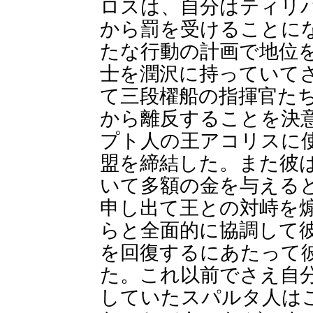
ロスは、自分はティリ
から罰を受けることに
たな行動の計画で地位
士を潤沢に持っていて
て三段櫂船の指揮官た
から離反することを決
プト人の王アコリスに
盟を締結した。また彼
いて多額の金を与える
申し出て王との対峙を
らと全面的に協調して
を回復するにあたって
た。これ以前でさえ自
していたスパルタ人は