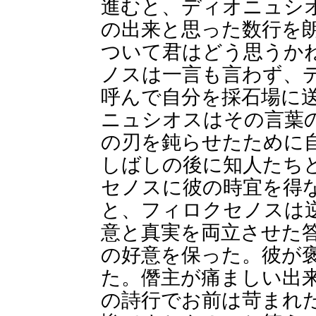
進むと、ディオニュシ
の出来と思った数行を
ついて君はどう思うか
ノスは一言も言わず、
呼んで自分を採石場に
ニュシオスはその言葉
の刃を鈍らせたために
しばしの後に知人たち
セノスに彼の時宜を得
と、フィロクセノスは
意と真実を両立させた
の好意を保った。彼が
た。僭主が痛ましい出
の詩行でお前は苛まれ