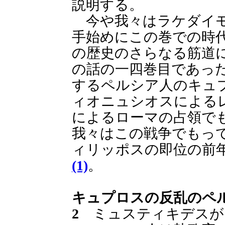
説明する。
今や我々はラケダイモ
手始めにこの巻での時
の歴史のさらなる筋道
の話の一四巻目であっ
するペルシア人のキュ
ィオニュシオスによる
によるローマの占領で
我々はこの戦争でもっ
ィリッポスの即位の前
(1)
。
キュプロスの反乱のペ
2
ミュスティキデスが