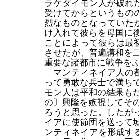
ラケダイモン人が破れ
受けてからというもの
烈なものとなっていた
け入れて彼らを母国に
ことによって彼らは最
させたが、普遍講和を
重要な諸都市に戦争を
マンティネイア人の都
って勇敢な兵士で満ち
モン人は平和の結果も
の〕興隆を嫉視してそ
ろうと思った。したが
イアに使節団を送って
ンティネイアを形成す