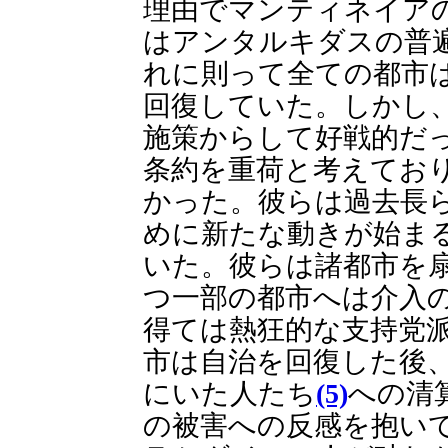
理由でマンティネイア
はアンタルキダスの普
れに則って全ての都市
回復していた。しかし
施策からして好戦的だ
条約を重荷と考えてお
かった。彼らは過去長
めに新たな動きが始ま
いた。彼らは諸都市を
つ一部の都市へは介入
得ては熱狂的な支持党
市は自治を回復した後
にいた人たち
(5)
への清
の被害への反感を抱い