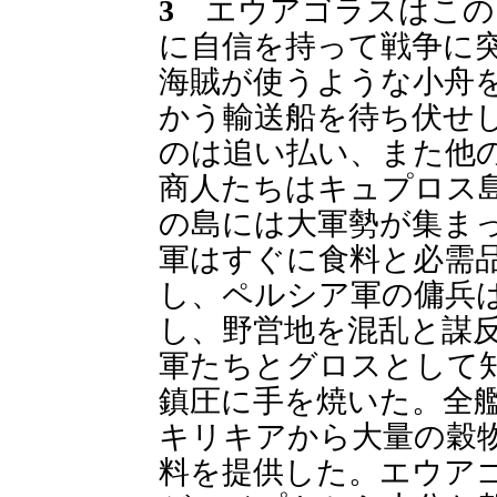
3
エウアゴラスはこの
に自信を持って戦争に
海賊が使うような小舟
かう輸送船を待ち伏せ
のは追い払い、また他
商人たちはキュプロス
の島には大軍勢が集ま
軍はすぐに食料と必需
し、ペルシア軍の傭兵
し、野営地を混乱と謀
軍たちとグロスとして
鎮圧に手を焼いた。全
キリキアから大量の穀
料を提供した。エウア