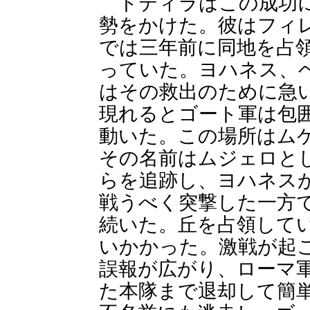
トティラはこの成功に
勢をかけた。彼はフィ
では三年前に同地を占
っていた。ヨハネス、
はその救出のために急
現れるとゴート軍は包
動いた。この場所はム
その名前はムジェロと
らを追跡し、ヨハネス
戦うべく突撃した一方
続いた。丘を占領して
いかかった。激戦が起
誤報が広がり、ローマ
た本隊まで退却して簡