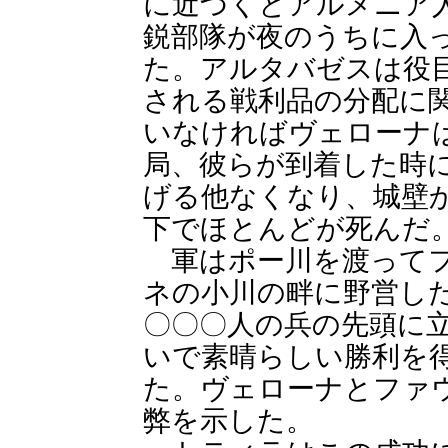
に近づくとアルメニア
鋭部隊が夜のうちに入
た。アルタバゼスは役
される戦利品の分配に
いなければヴェローナ
局、彼らが到着した時
げる他なくなり、城壁
下でほとんどが死んだ
軍はポー川を渡ってフ
ネの小川の畔に野営し
〇〇〇人の兵の先頭に
いで素晴らしい勝利を
た。ヴェローナとファ
弊を示した。