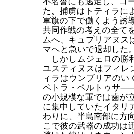
不名誉にも逃走し、ゴ
た。捕虜はトティラに
軍旗の下で働くよう誘
共同作戦の考えの全て
ムへ、キュプリアヌス
マへと急いで退却した
しかしムジェロの勝利
ユスティヌスはフィレ
ィラはウンブリアのい
ペトラ・ペルトゥサ―
の小規模な軍では歯が
に集中していたイタリ
わりに、半島南部に方
こで彼の武器の成功は