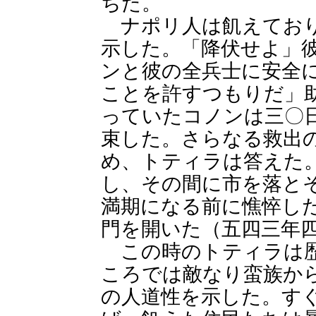
ちた。
ナポリ人は飢えており
示した。「降伏せよ」
ンと彼の全兵士に安全
ことを許すつもりだ」
っていたコノンは三〇
束した。さらなる救出
め、トティラは答えた
し、その間に市を落と
満期になる前に憔悴し
門を開いた（五四三年
この時のトティラは歴
ころでは敵なり蛮族か
の人道性を示した。す