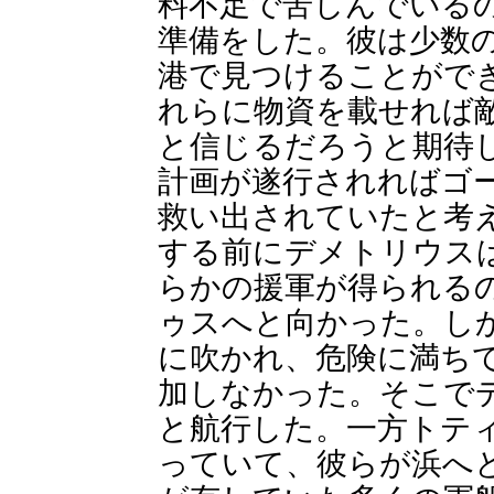
料不足で苦しんでいる
準備をした。彼は少数
港で見つけることがで
れらに物資を載せれば
と信じるだろうと期待
計画が遂行されればゴ
救い出されていたと考
する前にデメトリウス
らかの援軍が得られる
ゥスへと向かった。し
に吹かれ、危険に満ち
加しなかった。そこで
と航行した。一方トテ
っていて、彼らが浜へ