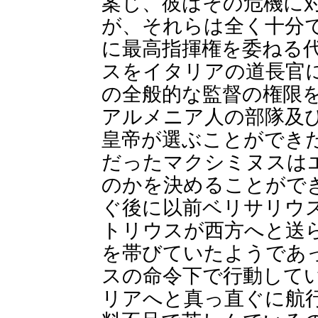
案じ、彼はその危機に
が、それらは全く十分
に最高指揮権を委ねる
スをイタリアの道長官
の全般的な監督の権限
アルメニア人の部隊及
皇帝が選ぶことができ
だったマクシミヌスは
のかを決めることがで
ぐ後に以前ベリサリウ
トリウスが西方へと送
を帯びていたようであ
スの命令下で行動して
リアへと真っ直ぐに航