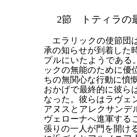
2節 トティラの最
エラリックの使節団は
承の知らせが到着した
プルにいたようである
ックの無能のために優
ちの無関心な行動に憤
おかげで最終的に彼ら
なった。彼らはラヴェ
アヌスとアレクサンデ
ヴェローナへ進軍する
張りの一人が門を開け