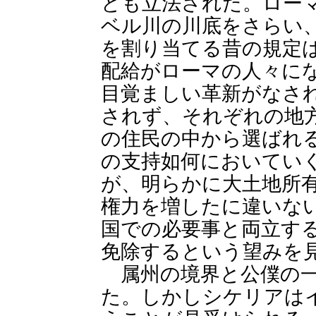
とも立法された。ロー
ベル川の川底をさらい
を割り当てる昔の規定
配給がローマの人々に
目覚ましい革新がなさ
されず、それぞれの地
の住民の中から選ばれ
の支持如何においてい
が、明らかに大土地所
権力を増したに違いな
国での必要事と両立す
免除するという望みを
属州の境界と公僕の一
た。しかしシケリアは