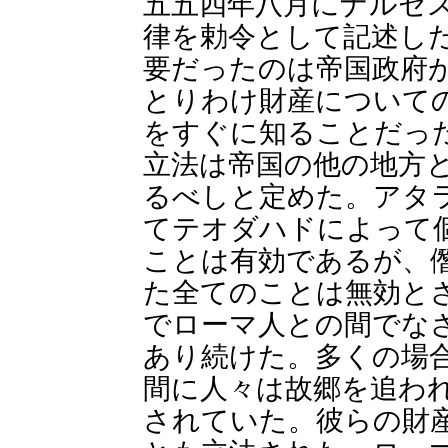
五五四年八月にナルセ
律を勅令として記述し
要だったのは帝国政府
とりわけ財産について
をすぐに知ることだっ
立法は帝国の他の地方
るべしと定めた。アタ
てテオダハドによって
ことは有効であるが、
た全てのことは無効と
でローマ人との間でな
あり続けた。多くの場
間に人々は故郷を追わ
されていた。彼らの財