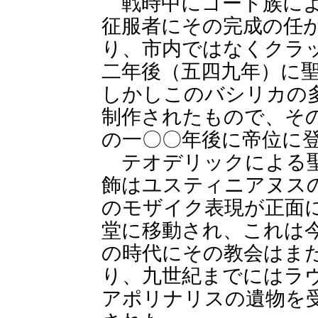
戦時中にゴート族によ
征服者にその完成の任
り、市内ではなくクラ
二年後（五四九年）に
しかしこのバシリカの
制作されたもので、そ
の一〇〇年後に帝位に
テオデリックによる聖
飾はユスティニアヌス
のモザイク表現が正面
堂に移動され、これは
の時代にその教会はま
り、九世紀までにはラ
アポリナリスの遺物を