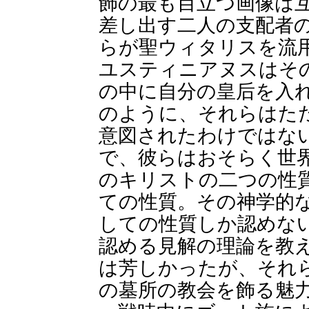
飾の最も目立つ画像は
差し出す二人の支配者
らが聖ウィタリスを流
ユスティニアヌスはそ
の中に自分の皇后を入
のように、それらはた
意図されたわけではな
で、彼らはおそらく世
のキリストの二つの性
ての性質。その神学的
しての性質しか認めな
認める見解の理論を教
は芳しかったが、それ
の墓所の教会を飾る魅