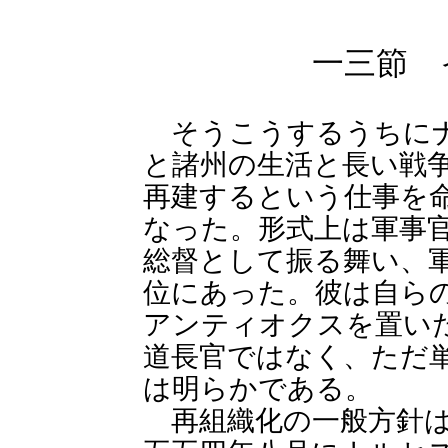
一三節 
そうこうするうちにナ
と諸州の生活と長い戦
再建するという仕事を
なった。形式上は軍事
総督として振る舞い、
位にあった。彼は自ら
アンティオクスを置い
道長官ではなく、ただ
は明らかである。
再組織化の一般方針は