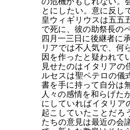
の危機かもしれない。
とにしたい。意に反し
皇ウィギリウスは五五
で死に、彼の助祭長の
四月一三日に後継者に
リアでは不人気で、何
因を作ったと疑われて
見せたのはイタリアの
ルセスは聖ペテロの儀
書を手に持って自分は
人々の感情を和らげた
にしていればイタリア
起こしていたことだろ
たちの意見は最近の会