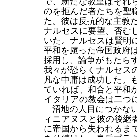
で、新たな教皇はそれ
のを拒んだ者たちを聖
た。彼は反抗的な主教
ナルセスに要望、否む
いた。ナルセスは賢明
平和を慮った帝国政府
採用し、論争がもたら
我々が恐らくナルセス
凡な中庸は成功した。
ていれば、和合と平和
イタリアの教会は二つ
沼地の人目につかない
ィニアヌスと彼の後継
に帝国から失われるま