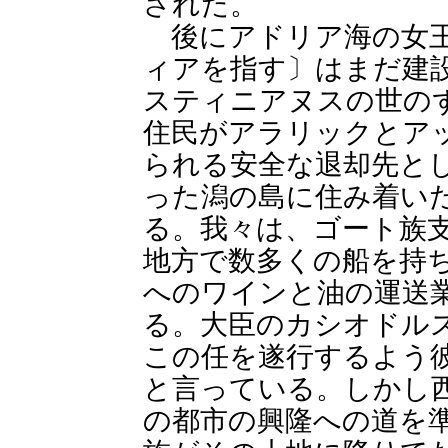
された。
後にアドリア海の女王
ィアを指す〕はまだ建
スティニアヌスの世の
住民がアラリックとア
られる安全な退却先と
った潟の島に住み着い
る。我々は、ゴート族
地方で数多くの船を持
へのワインと油の運送
る。大臣のカシオドル
この任を遂行するよう
と言っている。しかし
の都市の興隆への道を