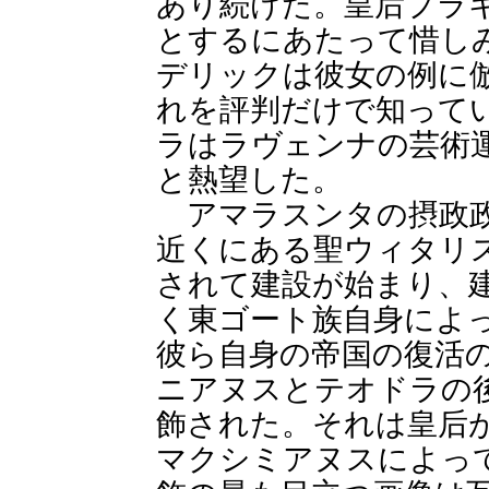
あり続けた。皇后プラ
とするにあたって惜し
デリックは彼女の例に
れを評判だけで知って
ラはラヴェンナの芸術
と熱望した。
アマラスンタの摂政政
近くにある聖ウィタリ
されて建設が始まり、
く東ゴート族自身によ
彼ら自身の帝国の復活
ニアヌスとテオドラの
飾された。それは皇后
マクシミアヌスによっ