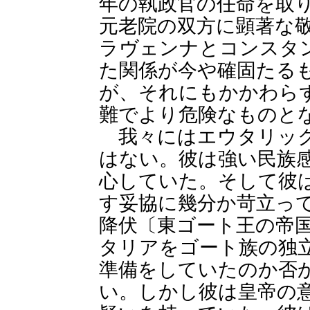
年の執政官の任命を取
元老院の双方に顕著な
ラヴェンナとコンスタ
た関係が今や確固たる
が、それにもかかわら
難でより危険なものと
我々にはエウタリック
はない。彼は強い民族
心していた。そして彼
す妥協に幾分か苛立っ
降伏〔東ゴート王の帝
タリアをゴート族の独
準備をしていたのか否
い。しかし彼は皇帝の