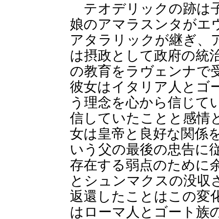
テオデリックの跡は子
娘のアマラスンタがエ
アタラリックが継ぎ、
は摂政として政府の統
の教育をラヴェンナで
彼女はイタリア人とゴ
う理念を心から信じて
信していたことと感情
女は皇帝と良好な関係
いう父の最後の忠告に
存在する弱点のために
とシュンマクスの没収
返還したことはこの変
はローマ人とゴート族