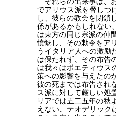
それらの出来事は、お
でアリウス派を脅しつ
し、彼らの教会を閉鎖
係があるかもしれない
は東方の同じ宗派の仲
憤慨し、その勅令をア
うイタリア人への激励
は保たれず、その布告
は我々はボエティウス
策への影響を与えたの
彼の死までは布告され
ス派に対して厳しい処
リアでは五二五年の秋
えない。テオデリック