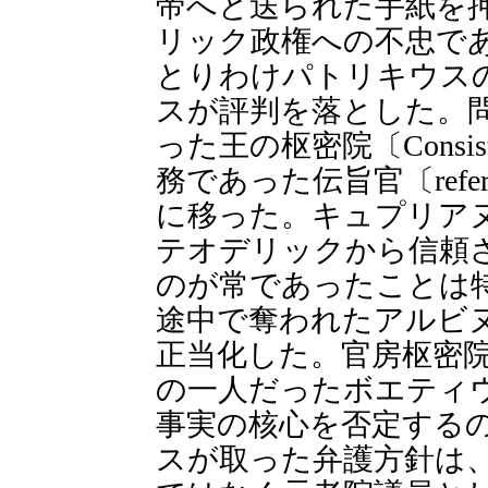
帝へと送られた手紙を
リック政権への不忠で
とりわけパトリキウス
スが評判を落とした。
った王の枢密院〔Consi
務であった伝旨官〔refer
に移った。キュプリア
テオデリックから信頼
のが常であったことは
途中で奪われたアルビ
正当化した。官房枢密院〔Cons
の一人だったボエティ
事実の核心を否定する
スが取った弁護方針は