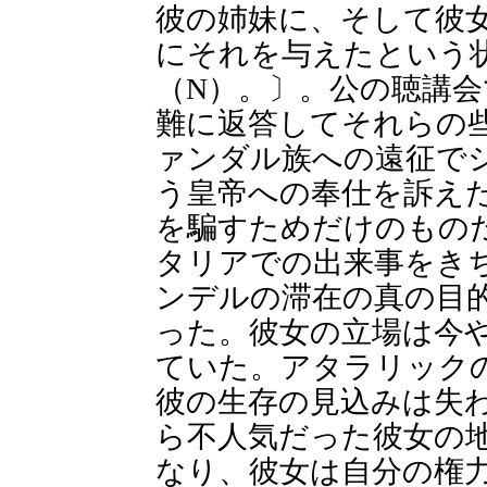
彼の姉妹に、そして彼
にそれを与えたという
（N）。〕。公の聴講
難に返答してそれらの
ァンダル族への遠征で
う皇帝への奉仕を訴え
を騙すためだけのもの
タリアでの出来事をき
ンデルの滞在の真の目
った。彼女の立場は今
ていた。アタラリック
彼の生存の見込みは失
ら不人気だった彼女の
なり、彼女は自分の権