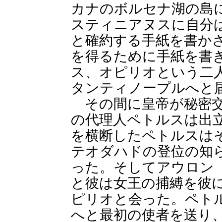
カナのボルセナ湖の島
スティニアヌスに自分
と確約する手紙を書か
を得るために手紙を書
ス、オピリオという二
タンティノープルへと
その間に皇帝が秘密交
の代理人ペトルスは出
を横断したペトルスは
テオダハドの登位の知
った。そしてアウロン
と彼は女王の捕縛を彼
ピリオと会った。ペト
へと最初の使者を送り