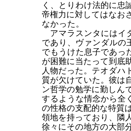
く、とりわけ法的に忠
帝権力に対してはなお
なかった。
アマラスンタにはイタ
であり、ヴァンダルの
でもうけた息子であっ
が困難に当たって到底
人物だった。テオダハ
質が欠けていた。彼は
ン哲学の勉学に勤しん
するような情念から全
の性格の支配的な特質
領地を持っており、隣
徐々にその地方の大部