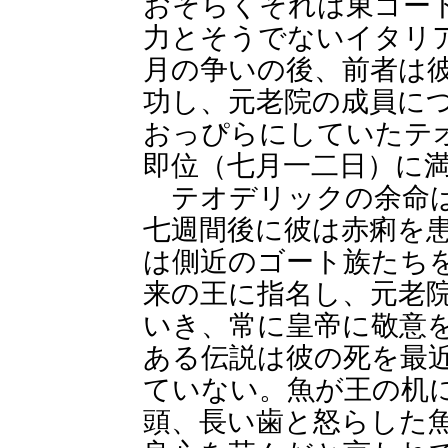
おそらくそれは東ゴー
力とそうでないイタリ
月の争いの後、前者は
功し、元老院の成員に
おっぴらにしていたテ
即位（七月一二日）に
テオデリックの余命は
七週間後に彼は赤痢を
は側近のゴート族たち
来の王に指名し、元老
いき、常に皇帝に敬意
ある伝説は彼の死を最
ていない。魚が王の机
頭、長い歯と怒らした