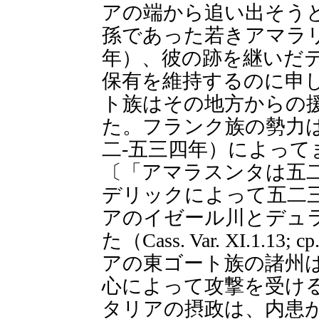
アの端から追い出そう
孫であった若きアマラ
年）、彼の跡を継いだ
保有を維持するのに申
ト族はその地方からの
た。フランク族の勢力
二-五三四年）によっ
〔「アマラスンタは五
デリックによって五二
アのイゼール川とデュ
た（Cass. Var. XI.1.1
アの東ゴート族の諸州
心によって攻撃を受け
タリアの摂政は、内患