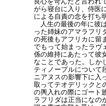
良心を苛んだと言われ
がら寝台に入り、侍医
による自責の念を打ち
人生の最後の年に彼は
った姉妹のアマラフリ
の死後もアフリカに留
でもって始まったラヴ
係の維持にあたって彼
なことであった。しか
ティノープルについて
ニアヌスの影響下に入
取ってテオデリックと
の輿入れの際にゴート
ラフリダは正当になの