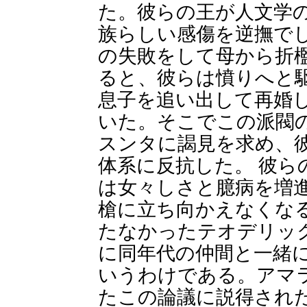
た。彼らの王が人文学
族らしい感傷を逆撫で
の失敗をして母から折
ると、彼らは憤りへと
息子を追い出して再婚
いた。そこでこの派閥
スンタに謁見を求め、
体系に反抗した。 彼ら
は女々しさと臆病を増
槍に立ち向かえなくな
たなかったテオデリッ
に同年代の仲間と一緒
いうわけである。アマ
たこの論議に説得され