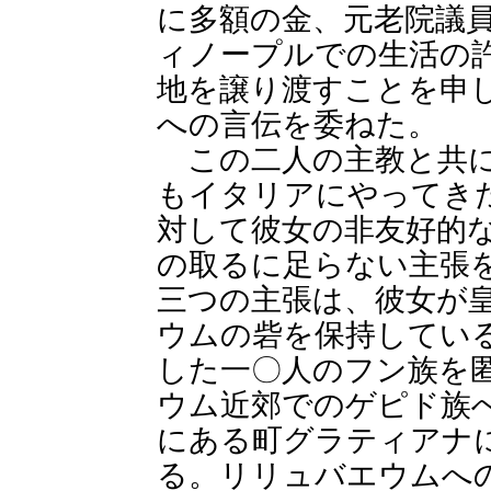
に多額の金、元老院議
ィノープルでの生活の
地を譲り渡すことを申
への言伝を委ねた。
この二人の主教と共に
もイタリアにやってき
対して彼女の非友好的
の取るに足らない主張
三つの主張は、彼女が
ウムの砦を保持してい
した一〇人のフン族を
ウム近郊でのゲピド族
にある町グラティアナ
る。リリュバエウムへ