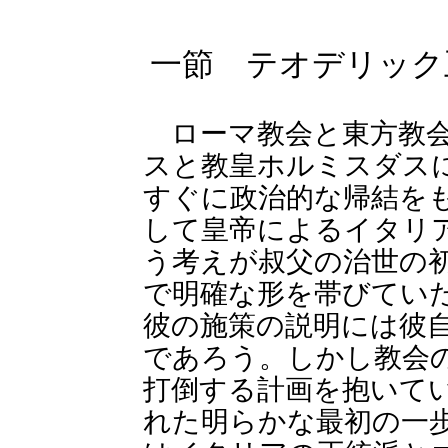
一節 テオデリック
ローマ教会と東方教会
スと教皇ホルミスダス
すぐに政治的な帰結を
して皇帝によるイタリ
う考えが叔父の治世の
で明確な形を帯びてい
彼の施策の説明には彼
であろう。しかし教会
打倒する計画を抱いて
れた明らかな最初の一