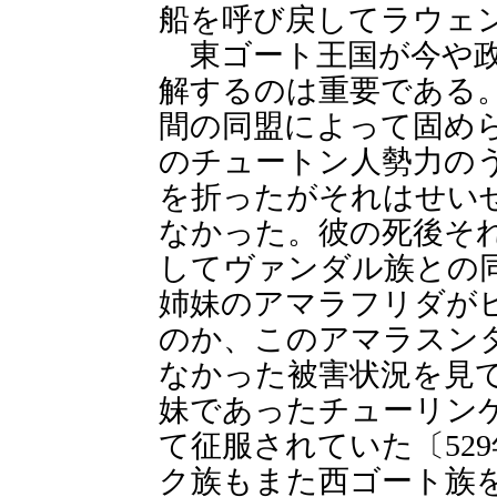
船を呼び戻してラウェ
東ゴート王国が今や政
解するのは重要である
間の同盟によって固め
のチュートン人勢力の
を折ったがそれはせい
なかった。彼の死後そ
してヴァンダル族との
姉妹のアマラフリダが
のか、このアマラスン
なかった被害状況を見
妹であったチューリン
て征服されていた〔52
ク族もまた西ゴート族