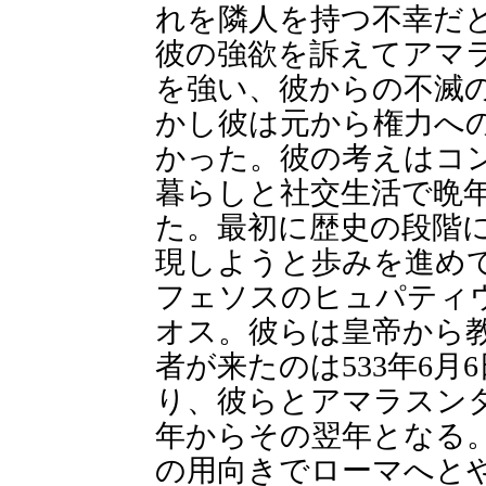
れを隣人を持つ不幸だ
彼の強欲を訴えてアマ
を強い、彼からの不滅
かし彼は元から権力へ
かった。彼の考えはコ
暮らしと社交生活で晩
た。最初に歴史の段階
現しようと歩みを進め
フェソスのヒュパティ
オス。彼らは皇帝から
者が来たのは533年6月6
り、彼らとアマラスンタ
年からその翌年となる
の用向きでローマへと