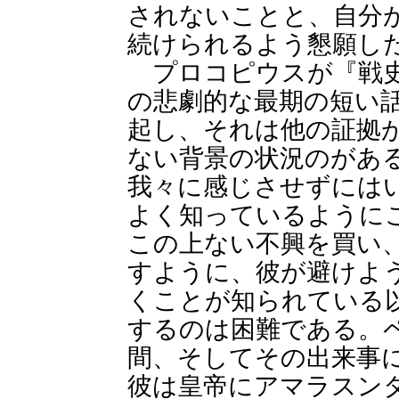
されないことと、自分
続けられるよう懇願し
プロコピウスが『戦史
の悲劇的な最期の短い
起し、それは他の証拠
ない背景の状況のがあ
我々に感じさせずには
よく知っているように
この上ない不興を買い
すように、彼が避けよ
くことが知られている
するのは困難である。
間、そしてその出来事
彼は皇帝にアマラスン