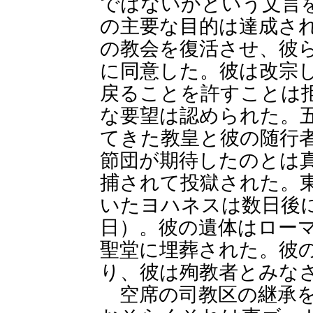
ではないかという文言
の主要な目的は達成さ
の教会を復活させ、彼
に同意した。彼は改宗
戻ることを許すことは
な要望は認められた。
てきた教皇と彼の随行
節団が期待したのとは
捕されて投獄された。
いたヨハネスは数日後
日）。彼の遺体はロー
聖堂に埋葬された。彼
り、彼は殉教者とみな
空席の司教区の継承を