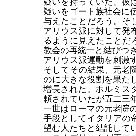
疑いを持っていた。彼
疑いをゴート族社会に
与えたことだろう。そ
アリウス派に対して発
るように見えたことだ
教会の再統一と結びつ
アリウス派運動を刺激
そしてその結果、元老
のに大きな役割を果た
増長された。ホルミス
頼されていたが五二三
一世はローマの元老院
手段としてイタリアの
望む人たちと結託して