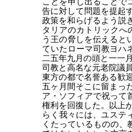
ことを申し出ることで
告に対して問題を提起
政策を和らげるよう説
タリアのカトリックへ
う王の脅しを伝えると
ていたローマ司教ヨハ
二五年九月の頭と一一
司教と高名な元老院議
東方の都で名誉ある歓
五ヶ月間そこに留まっ
ア・ソフィアで祝って
権利を回復した。以上
らく我々には、ユステ
くたっているものの、