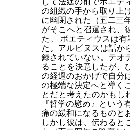
して法廷の前でボエテ
の組織の手から取り上
に幽閉された（五二三
がそこへと召還され、
た。 ボエティウスは
た。アルビヌスは話か
録されていない。テオ
ることを決意したが、
の経過のおかげで自分
の極端な決定へと導く
とだと考えたのかもし
『哲学の慰め』という
痛の緩和になるものと
しかし彼は、伝わると