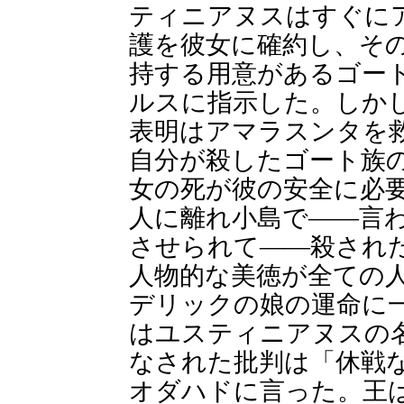
ティニアヌスはすぐに
護を彼女に確約し、そ
持する用意があるゴー
ルスに指示した。しか
表明はアマラスンタを
自分が殺したゴート族
女の死が彼の安全に必
人に離れ小島で――言
させられて――殺され
人物的な美徳が全ての
デリックの娘の運命に
はユスティニアヌスの
なされた批判は「休戦
オダハドに言った。王