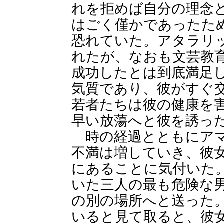
れを拒めば自分の理念
はごく僅かであったた
恐れていた。アタラリ
れたが、なおも文芸教
成功したとは到底満足
気質であり、彼がすぐ
若者たちは彼の健康を
早い放蕩へと彼を誘っ
時の経過とともにアマ
不満は増していき、彼
にあることに気付いた
いた三人の最も危険な
の別の場所へと送った
いると見て取ると、彼