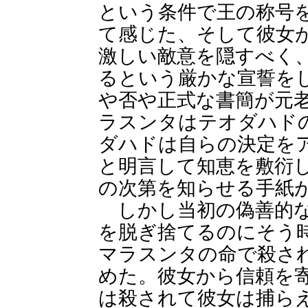
という条件で王の称号
て感じた、そして彼女
激しい敵意を隠すべく
るという厳かな宣誓を
や否や正式な書簡が元
ラスンタはテオダハド
ダハドは自らの決定を
と明言して知恵を敷衍
の次第を知らせる手紙
しかし当初の偽善的な
を脱ぎ捨てるのにそう
マラスンタの命で殺さ
めた。彼女から信頼を
は殺されて彼女は捕ら