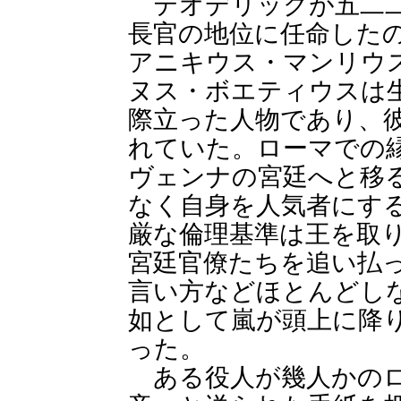
テオデリックが五二二
長官の地位に任命した
アニキウス・マンリウ
ヌス・ボエティウスは
際立った人物であり、
れていた。ローマでの
ヴェンナの宮廷へと移
なく自身を人気者にす
厳な倫理基準は王を取
宮廷官僚たちを追い払
言い方などほとんどし
如として嵐が頭上に降
った。
ある役人が幾人かのロ