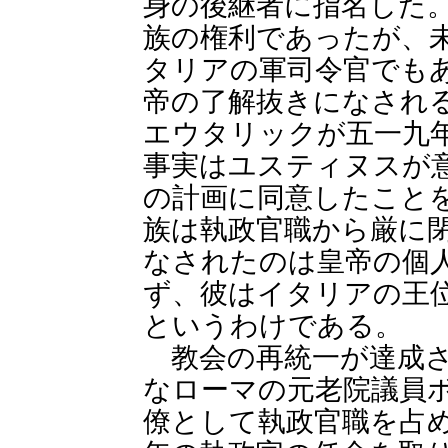
身の後継者に指名した
族の権利であったが、
タリアの軍司令官でも
帝の了解抜きになされ
エウタリックが五一九
事実はユスティヌスが
の計画に同意したこと
族は執政官職から厳に
なされたのは皇帝の個
ず、彼はイタリアの王
というわけである。
教会の再統一が達成さ
なローマの元老院議員
僚として執政官職を占