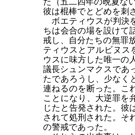
た（五二四年の晩夏な
彼は棍棒でとどめを刺
ボエティウスが判決を
ちは会合の場を設けて
戒し、自分たちの無罪
ティウスとアルビヌス
ウスに味方した唯一の
議長シュンマクスであ
たであろうし、少なく
連ねるのを断った。こ
ことになり、大逆罪を
じたと告発された。彼
されて処刑された。そ
の警戒であった。