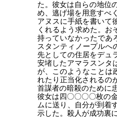
た。彼女は自らの地位
め、逃げ場を用意すべ
アヌスに手紙を書いて
くれるよう求めた。お
持っていなかったであ
スタンティノープルへ
先としての住居をデュ
安堵したアマラスンタ
が、このようなことは
れたり正当化されるの
首謀者の暗殺のために
彼女は四〇〇〇〇枚の
ムに送り、自分が到着
示した。殺人が成功裏