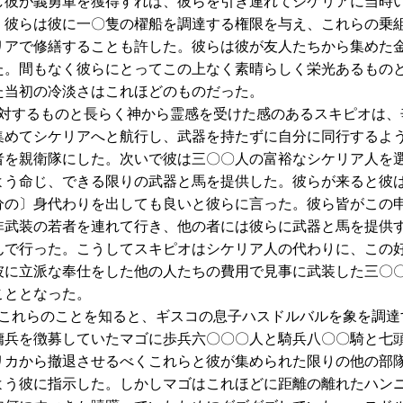
し彼が義勇軍を獲得すれば、彼らを引き連れてシケリアに当時
。彼らは彼に一〇隻の櫂船を調達する権限を与え、これらの乗
リアで修繕することも許した。彼らは彼が友人たちから集めた
た。間もなく彼らにとってこの上なく素晴らしく栄光あるもの
た当初の冷淡さはこれほどのものだった。
するものと長らく神から霊感を受けた感のあるスキピオは、
集めてシケリアへと航行し、武器を持たずに自分に同行するよ
者を親衛隊にした。次いで彼は三〇〇人の富裕なシケリア人を
よう命じ、できる限りの武器と馬を提供した。彼らが来ると彼
分の〕身代わりを出しても良いと彼らに言った。彼ら皆がこの
非武装の若者を連れて行き、他の者には彼らに武器と馬を提供
んで行った。こうしてスキピオはシケリア人の代わりに、この
彼に立派な奉仕をした他の人たちの費用で見事に武装した三〇
こととなった。
れらのことを知ると、ギスコの息子ハスドルバルを象を調達
傭兵を徴募していたマゴに歩兵六〇〇〇人と騎兵八〇〇騎と七
リカから撤退させるべくこれらと彼が集められた限りの他の部
よう彼に指示した。しかしマゴはこれほどに距離の離れたハン