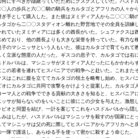
如何にすべきか躊躇っていたためにグズグズしていた。ハスド
〇〇人の歩兵と六〇〇騎の騎兵をカルタゴとアフリカの人々か
漕ぎ手として購入した。また彼はヌミディア人から二〇〇〇騎
ルタゴから二〇〇スタディオン離れた野営地でその全員を訓練
れていたヌミディアには多くの酋長がいた。シュファクスは
占めており、他の酋長よりも大きな栄誉を持っていた。有力な
息子のマシニッサという人もいた。彼はカルタゴで育てられて
しく立派な態度の人だった。ギスコの息子で、カルタゴでは右
スドルバルは、マシニッサがヌミディア人だったにもかかわら
にこの若者を連れてヒスパニアでの戦争へと赴いた。これまた
クスはこれに腹を立ててカルタゴの領土を略奪し始め、ヒスパ
ピオにカルタゴに共同で攻撃をかけようと提案した。カルタゴ
ローマ人との戦争でできる貢献の大きさを知ると、ヒスパニア
ニッサが知らないのをいいことに彼にこの少女を与えた。激怒
キピオと同盟を結び、一計を案じてこれをハスドルバルから隠
しみはしたが、ハスドルバルはマシニッサを殺すのが国家にと
してマシニッサは父の死に際してヒスパニアからアフリカへと
の一隊で護送し、あらゆる手を使って密かに殺すよう命じた。