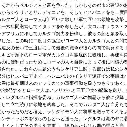
、それからペルシア人と富を争った。しかしその都市の建設の
らからシケリアとサルディニアを、そしてヒスパニアをも二度
カルタゴ人とローマ人は〕互いに夥しい軍で互いの領地を攻撃
は一六年間継続してイタリアを略奪したが、大コルネリウス・
をアフリカに移してカルタゴ勢力を粉砕し、彼らの船と象を取
求した。この時に二度目の協定がローマ人とカルタゴ人との間
も違反のせいで三度目にして最後の戦争が彼らの間で勃発する
スキピオ麾下のローマ軍がカルタゴを徹底的に破壊し、再建を
るのに便利だったためにローマの人々自身によって後に同様の
設された。これらの主題のうちシケリアに関する部分は私のシ
部分はヒスパニア史で、ハンニバルのイタリア遠征での事績は
の巻は最初期以来のアフリカでの軍事行動を扱うつもりである
勃発するとローマ人はアフリカへと三五〇隻の艦隊を送り、
ス・レグルスに指揮を委ね、カルタゴ人への憎悪から彼に投降
そして立て続けに領地を略奪した。そこでカルタゴ人は自分た
なかったためだと考え、ラケダイモン人に将軍を送ってくれる
サンティッポスを彼らのもとへと送った。レグルスは湖の畔に
えようとしてその周りを進軍し、彼の兵たちは武器の重さと塵