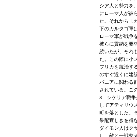
シア人と勢力を
にローマ人が彼
た。それから〔
下のカルタゴ軍
ローマ軍が戦争
彼らに貢納を要
続いたが、それ
た。この際に小
フリカを統治す
のすぐ近くに建
パニアに関わる
されている。こ
3
シケリア戦争が
してアティリウ
町を落とした。
采配宜しきを得
ダイモン人はク
し、敵と一戦交