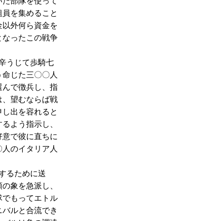
いた部隊を使って
組員を集めること
金以外何ら資金を
となったこの戦争
辛うじて歩騎七
う命じた三〇〇人
選んで徴兵し、指
は、望むならば戦
申し出を容れると
するよう指示し、
好意で彼に直ちに
〇人のイタリア人
するために送
頭の象を急派し、
隊でもってエトル
ニバルと合流でき