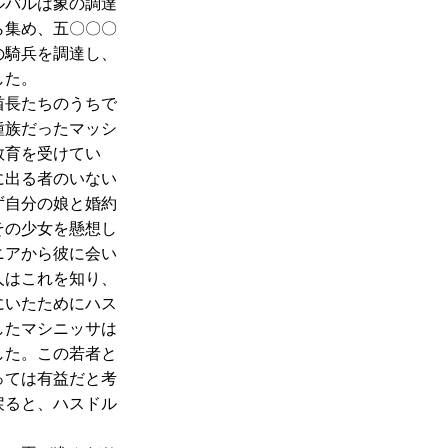
ルバルは象の調達
ら集め、五〇〇〇
の騎兵を調達し、
した。
酋長たちのうちで
種族だったマッシ
教育を受けてい
に出る者のいない
ず自分の娘と婚約
その少女を懸想し
ニアから彼に会い
人はこれを知り、
にいたためにハス
したマシニッサは
した。この若者と
っては有益だと考
戻ると、ハスドル