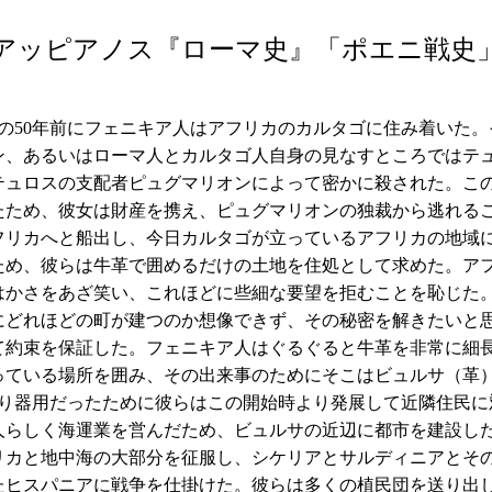
アッピアノス『ローマ史』「ポエニ戦史
50年前にフェニキア人はアフリカのカルタゴに住み着いた。
ン、あるいはローマ人とカルタゴ人自身の見なすところではテ
テュロスの支配者ピュグマリオンによって密かに殺された。こ
たため、彼女は財産を携え、ピュグマリオンの独裁から逃れる
フリカへと船出し、今日カルタゴが立っているアフリカの地域
ため、彼らは牛革で囲めるだけの土地を住処として求めた。ア
はかさをあざ笑い、これほどに些細な要望を拒むことを恥じた
にどれほどの町が建つのか想像できず、その秘密を解きたいと
て約束を保証した。フェニキア人はぐるぐると牛革を非常に細
っている場所を囲み、その出来事のためにそこはビュルサ（革
器用だったために彼らはこの開始時より発展して近隣住民に
人らしく海運業を営んだため、ビュルサの近辺に都市を建設し
リカと地中海の大部分を征服し、シケリアとサルディニアとそ
たヒスパニアに戦争を仕掛けた。彼らは多くの植民団を送り出