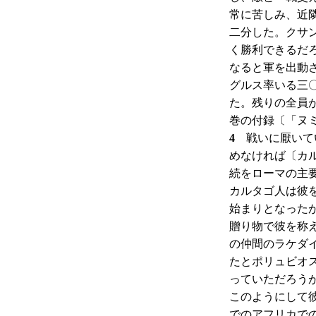
常に苦しみ、近
二分した。クサ
く勝利できるだ
なると軍を出動
グルス率いる三
た。残りの全員
巻の付録〔「ヌ
4
戦いに厭いてい
めなければ〔カ
続をローマの主
カルタゴ人は彼
始まりとなった
贈り物で彼を称
の仲間のラケダ
たとポリュビオス
っていただろう
このようにして
でのアフリカで