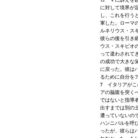
に対して境界が
し、これを行う
軍した。ローマ
ルネリウス・ス
彼らの後を引き
ウス・スキピオ
って遣わされて
の成功で大きな
に戻った。彼は
るために自分を
7
イタリアがこれ
アの脇腹を突く
ではないと指導
出すまでは別の
遭っていないの
ハンニバルを呼
ったが、彼らは