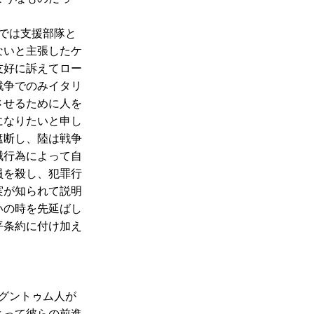
では支援部隊と
ないと主張したケ
友好に訴えてロー
戦争でのみイタリ
させるために人を
になりたいと申し
遮断し、陸は戦争
賊行為によって自
員を殺し、犯罪行
実が知られて説明
いの時を先延ばし
平条約に付け加え
グントゥム人が
よって彼らの前進