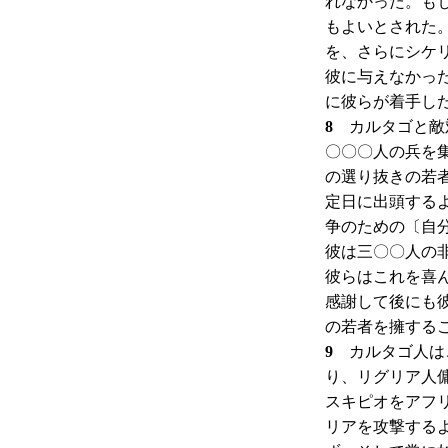
れなかった。も
もよいとされた
を、さらにシケ
彼に与えなかっ
に彼らが着手し
8
カルタゴと敵対
〇〇〇人の兵を
の選り抜きの若
定日に出頭する
争のための〔自
彼は三〇〇人の
彼らはこれを喜
感謝して後にも
の若者を擁する
9
カルタゴ人はこ
り、リグリア人
スキピオをアフ
リアを攻撃する