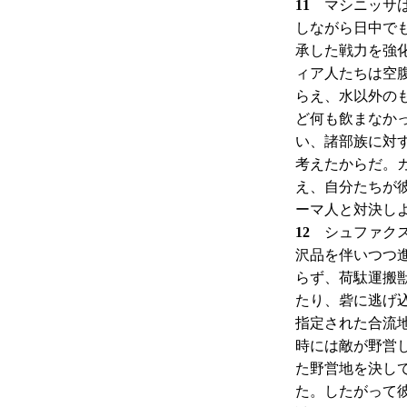
11
マシニッサは
しながら日中で
承した戦力を強
ィア人たちは空
らえ、水以外の
ど何も飲まなか
い、諸部族に対
考えたからだ。
え、自分たちが
ーマ人と対決し
12
シュファクス
沢品を伴いつつ
らず、荷駄運搬
たり、砦に逃げ
指定された合流
時には敵が野営
た野営地を決し
た。したがって