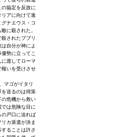
この協定を反故に
タリアに向けて進
とグナエウス・コ
も敵に殺された。
で殺されたプブリ
彼は自分が神によ
事優勢に立ってこ
人に渡してローマ
で報いを受けさせ
、マゴがイタリ
軍を送るのは得策
下の危機から救い
国では危険な目に
らの戸口に迫れば
フリカ派遣が決ま
募することは許さ