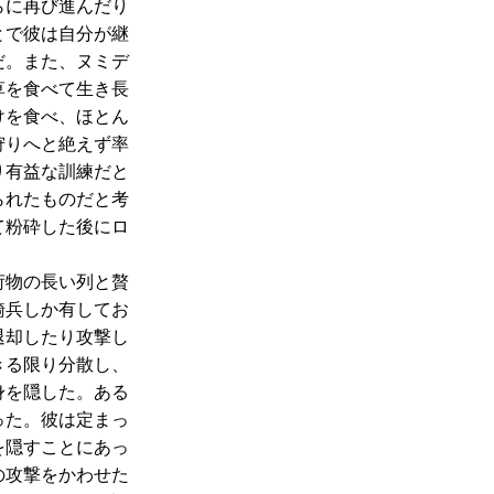
らに再び進んだり
とで彼は自分が継
だ。また、ヌミデ
草を食べて生き長
けを食べ、ほとん
狩りへと絶えず率
り有益な訓練だと
られたものだと考
て粉砕した後にロ
荷物の長い列と贅
騎兵しか有してお
退却したり攻撃し
きる限り分散し、
身を隠した。ある
った。彼は定まっ
を隠すことにあっ
の攻撃をかわせた