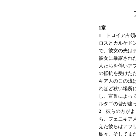
1章
1
トロイア占領の
ロスとカルケド
で、彼女の夫は
彼女に暴露され
人たちを伴いア
の抵抗を受けた
キア人のこの浅
れほど狭い場所
し、宣誓によっ
ルタゴの砦が建
2
彼らの方がより
ち、フェニキア
えた彼らはアフ
島々、そしてま