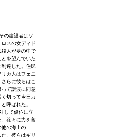
」
その建設者はゾ
ュロスの女ディド
の殺人が夢の中で
ことを望んでいた
に到達した。住民
フリカ人はフェニ
。さらに彼らはこ
思って譲渡に同意
長く切って今日カ
）と呼ばれた。
対して優位に立
た。徐々に力を蓄
の他の海上の
した。彼らはギリ