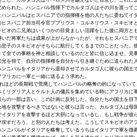
定められた。ハンニバル指揮下でカルタゴ人はその川を渡って
とハンニバルはヒスパニアでの指揮権を他の人たちに委ねてイ
のヒスパニア担当司令官プブリウス・コルネリウス・スキピオ
キピオの二兄弟はいくつかの目覚ましい活躍をした後に両方と
継いだ将軍たちは成果が上がらなかったが、それもヒスパニア
の息子のスキピオがそちらに航行してくるまでのことだった。
きて全ての事柄を神と相談しているのだと皆に信じ込ませ、見
栄光を得て、自分の指揮権を自分から引き継ぐために送られた
ハンニバルをイタリアから退却させてカルタゴ人に彼らの国土
アフリカに一軍と一緒に送るよう求めた。
ほどの長期戦で荒廃してハンニバルの略奪の的になっていて
べくリグリア人とケルト人の傭兵を集めている時にアフリカに
者らの一部は言い、この計画に反対した。自分たちの国土を目
土地を攻撃するべきではないと彼らは言った。カルタゴ人は母
でイタリアを攻撃するほど大胆になっているし、もし戦争が彼
び戻すだろう、と別の人たちは考えた。こうしてスキピオのア
ハンニバルがイタリアを略奪しているうちはイタリアで軍を徴