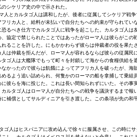
私のシケリア史の中で示された。
人とカルタゴ人は講和したが、後者に従属してシケリア戦争
アフリカ人と、給料が未払いで自分たちへの約束が守られてい
に恐るべき仕方でカルタゴ人に戦争を起こした。カルタゴ人は
め、協定で禁じられたことではあったがローマ人は彼らがこの
入れることを許した。にもかかわらず彼らは仲裁者の役を果た
カ人は仲裁を拒んだが、ローマ人が容れるならば彼らの従属民
ルタゴ人は大艦隊でもって町々を封鎖して海からの食糧供給を
いなかったので彼らは飢餓によってアフリカ人を破ったが、海
集めるよう追い詰められ、何隻かのローマの船を拿捕して乗組
めに彼らを海に投じた。これは長い間知られずにいた。その事
、カルタゴ人はローマ人が自分たちへの戦争を議決するまで報
時に補償としてサルディニアを引き渡した。この条項が先の和
ゴ人はヒスパニアに攻め込んで徐々に服属させ、この時にサ
起こし、カルタゴ人はイベロス川を越えないと合意し、これに