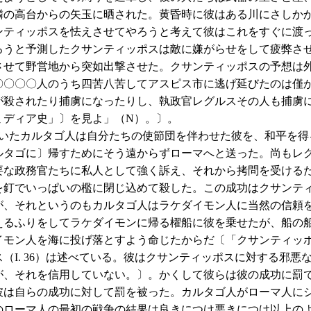
隣の高台からの矢玉に晒された。黄昏時に彼はある川にさしか
ンティッポスを怯えさせてやろうと考えて彼はこれをすぐに渡
ろうと予測したクサンティッポスは敵に嫌がらせをして疲弊さ
させて野営地から突如出撃させた。クサンティッポスの予想は
〇〇〇〇人のうち四苦八苦してアスピス市に逃げ延びたのは僅
が殺されたり捕虜になったりし、執政官レグルスその人も捕虜
ミディア史」〕を見よ」（N）。〕。
たカルタゴ人は自分たちの使節団を伴わせた彼を、和平を得
ルタゴに〕帰すためにそう遠からずローマへと送った。尚もレ
要な政務官たちに私人として強く訴え、それから拷問を受ける
を釘でいっぱいの檻に閉じ込めて殺した。この成功はクサンテ
が、それというのもカルタゴ人はラケダイモン人に当然の信頼
えるふりをしてラケダイモンに帰る櫂船に彼を乗せたが、船の
イモン人を海に投げ落とすよう命じたからだ〔「クサンティッ
（I. 36）は述べている。彼はクサンティッポスに対する邪悪
が、それを信用していない。〕。かくして彼らは彼の成功に罰
彼は自らの成功に対して罰を被った。カルタゴ人がローマ人に
のローマ人の最初の戦争の結果は良きにつけ悪きにつけ以上の