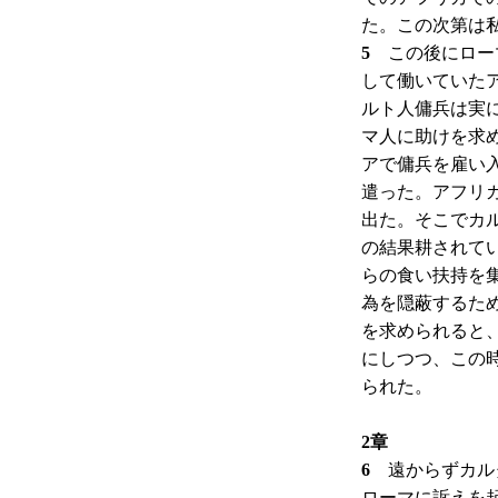
た。この次第は
5
この後にローマ
して働いていた
ルト人傭兵は実
マ人に助けを求
アで傭兵を雇い
遣った。アフリ
出た。そこでカ
の結果耕されて
らの食い扶持を
為を隠蔽するた
を求められると
にしつつ、この
られた。
2章
6
遠からずカルタ
ローマに訴えを