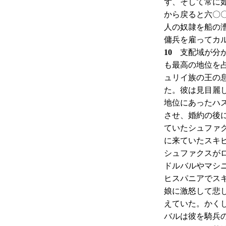
ず、そして常に
から戻ると六〇
人の奴隷を船の
傭兵を雇ってカ
10
支配域が分か
も最高の地位を
ュリイ族の王の
た。彼は見目麗
地位にあったハ
させ、婚約の後
ていたシュファ
に来ていたスキ
シュファクスが
ドルバルやマシ
ヒスパニアでス
娘に激怒して悲
えていた。かく
バルは彼を騎兵