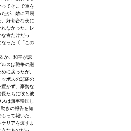
かってそこで軍を
ったが、敵に容易
せ、好都合な夜に
外れなかった。レ
かな者だけだっ
になった〔「この
るか、和平が認
グルスは戦争の継
ために戻ったが、
ィッポスの悲痛の
を置かず、豪勢な
船長たちに彼と彼
ポスは無事帰国し
な動きの報告を知
でもって報いた。
シケリアを渡すま
ようなものだっ