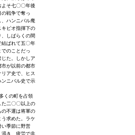
およそ七〇〇年後
目の戦争で奪っ
し、ハンニバル麾
スキピオ指揮下の
り、しばらくの間
で結ばれて五〇年
までのことだっ
禁じた。しかしア
都市が以前の都市
ケリア史で、ヒス
ハンニバル史で示
。
多くの町を占領
した二〇〇以上の
ちの不運は将軍の
よう求めた。ラケ
暑い季節に野営
、渇き、疲労で非