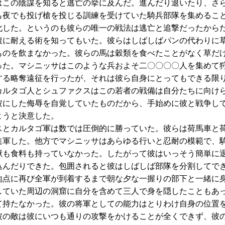
この陰謀を知ると逃亡の挙に及んだ。進んだり退いたり、さ
も夜でも投げ槍を投じる訓練を受けていた騎兵部隊を集めるこ
化した。というのも彼らの唯一の戦法は逃亡と追撃だったから
腹に耐える術を知ってもいた。彼らはしばしばパンの代わりに
ものを飲まなかった。彼らの馬は穀類を食べたことがなく草だ
った。マシニッサはこのような兵およそ二〇〇〇〇人を集めて
する略奪遠征を行ったが、それは彼ら自身にとってもできる限
カルタゴ人とシュファクスはこの若者の戦備は自分たちに向け
彼にした侮辱を自覚していたものだから、手始めに彼と戦争し
ようと決意した。
とカルタゴ軍は数では圧倒的に勝っていた。彼らは荷馬車と
進軍した。他方でマシニッサはあらゆる行いと忍耐の模範で、
獣も食料も持っていなかった。したがって彼はいっそう簡単に
込んだりできた。包囲されると彼はしばしば部隊を分割してで
地点に再び全軍が到着するまで朝な夕な一握りの部下と一緒に
していた周辺の洞窟に自分を含めて三人で身を隠したこともあ
て持たなかった。彼の将軍としての能力はとりわけ自身の位置
彼の敵は彼にいつも通りの攻撃をかけることが全くできず、彼