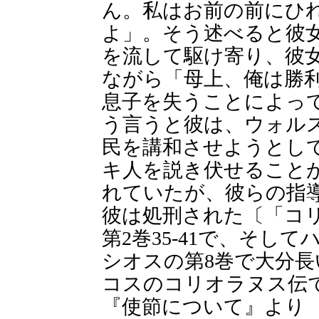
ん。私はお前の前にひ
よ」。そう述べると彼
を流して駆け寄り、彼
ながら「母上、俺は勝
息子を失うことによっ
う言うと彼は、ウォル
民を講和させようとし
キ人を説き伏せること
れていたが、彼らの指
彼は処刑された〔「コ
第2巻35-41で、そし
シオスの第8巻で大分
コスのコリオラヌス伝
『使節について』より