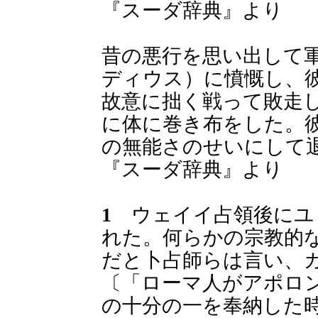
『スーダ辞典』より
昔の悪行を思い出して
ディウス）に憤慨し、
故意に拙く戦って敗走
に体に巻き布をした。
の無能さのせいにして
『スーダ辞典』より
1
ウェイイ占領後にユ
れた。何らかの宗教的
だと卜占師らは言い、
〔「ローマ人がアポロ
の十分の一を奉納した