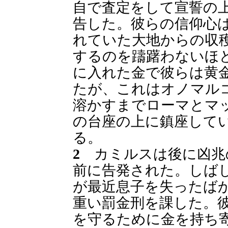
自で査定をして宣誓の
告した。彼らの信仰心
れていた大地からの収
するのを躊躇わないほ
に入れた金で彼らは黄
たが、これはオノマル
溶かすまでローマとマ
の台座の上に鎮座して
る。
2
カミルスは後に凶兆
前に告発された。しば
が最近息子を失ったば
重い罰金刑を課した。
を守るために金を持ち