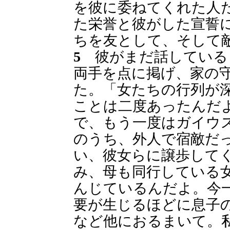
を彼に委ねてくれた人
た栄誉と彼がした宣誓
ちを友として、そして
5
彼がまだ話している
両手を点に掲げ、家の
た。「女たちの行列が
ことは二度あったんだ
で、もう一度はガイウ
のうち、外人で宿敵だ
い、彼女らに譲歩して
み、母も同行している
んじているんだよ。今
要が生じるほどに息子
など他におるまいて。