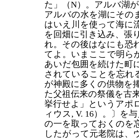
た」（N）。アルバ湖
アルバの水を湖にその
はいえ川を使って海に
を回畑に引き込み、張
れ。その後はなにも恐
てよ。いまここで明ら
あいだ包囲を続けた町
されていることを忘れ
が神殿に多くの供物を
た父祖伝来の祭儀を古
挙行せよ」というアポ
ィウス, V. 16）。
の一を取っておくのを
したがって元老院は、