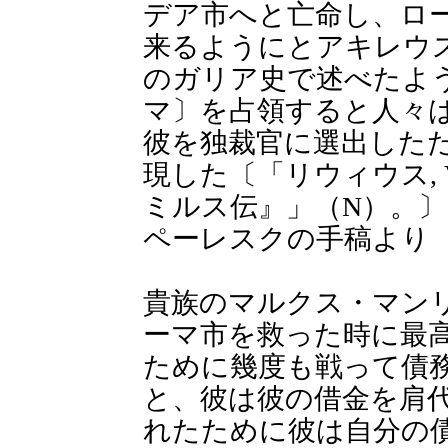
デア市へと亡命し、ロ
来るようにとアキレウ
のガリア史で述べたよ
マ〕を占領すると人々
彼を独裁官に選出した
現した〔「リウィウス, V
ミルス伝』」（N）。〕
ペーレスクの手稿より
貴族のマルクス・マン
ーマ市を救った時に最
ために幾度も戦って債
と、彼は彼の借金を肩
れたために彼は自分の