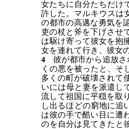
女たちに自分たちだけ
許した。マルキウスは
の都市の高邁な勇気を
吏の杖と斧を下げさせ
は駆け寄って彼女を抱
女を連れて行き、彼女
4
彼が都市から追放さ
くの悪を被ったと、そ
多くの町が破壊されて
いには母と妻を派遣し
流して祖国に平穏を取
し出るほどの窮地に追
は彼の手で酷い目に遭
のを自分は見てきたと