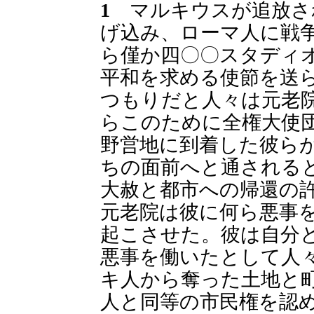
1
マルキウスが追放さ
げ込み、ローマ人に戦
ら僅か四〇〇スタディ
平和を求める使節を送
つもりだと人々は元老
らこのために全権大使
野営地に到着した彼ら
ちの面前へと通される
大赦と都市への帰還の
元老院は彼に何ら悪事
起こさせた。彼は自分
悪事を働いたとして人
キ人から奪った土地と
人と同等の市民権を認