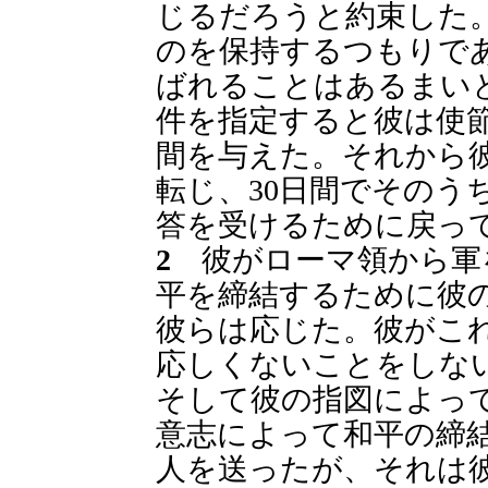
じるだろうと約束した
のを保持するつもりで
ばれることはあるまい
件を指定すると彼は使節
間を与えた。それから
転じ、30日間でそのう
答を受けるために戻っ
2
彼がローマ領から軍
平を締結するために彼
彼らは応じた。彼がこ
応しくないことをしな
そして彼の指図によっ
意志によって和平の締結
人を送ったが、それは