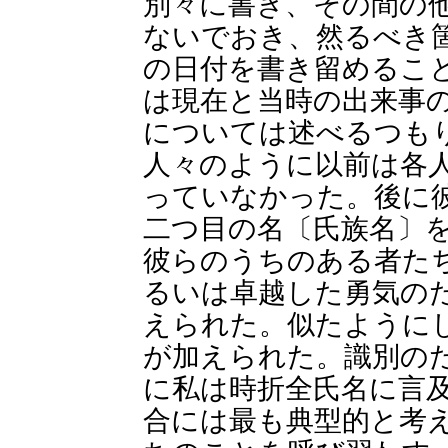
別々に書き、その間の
ないでおき、然るべき
の日付を書き留めるこ
は現在と当時の出来事
については述べるつも
人々のように以前は各
っていなかった。後に
二つ目の名〔氏族名〕
彼らのうちのある者た
るいは卓越した勇気の
えられた。似たように
が加えられた。識別の
に私は時折全氏名に言
合には最も典型的と考