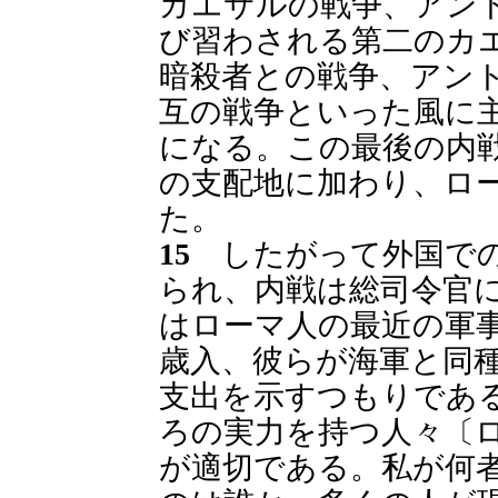
カエサルの戦争、アン
び習わされる第二のカ
暗殺者との戦争、アン
互の戦争といった風に
になる。この最後の内
の支配地に加わり、ロ
た。
15
したがって外国での
られ、内戦は総司令官
はローマ人の最近の軍
歳入、彼らが海軍と同
支出を示すつもりであ
ろの実力を持つ人々〔
が適切である。私が何