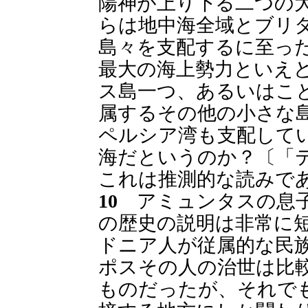
陽神が上り下る二つの
らは地中海全域とブリ
島々を支配するに至っ
最大の海上勢力といえ
ス島一つ、あるいはこ
属するその他の小さな
ペルシア湾も支配して
海だというのか？〔「
これは推測的な読みで
10
アミュンタスの息子
の歴史の説明は非常に
ドニア人が従属的な民
ポスその人の治世は比
ものだったが、それで