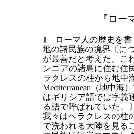
『ロー
1
ローマ人の歴史を書
地の諸民族の境界〔に
が最善だと考えた。こ
ンニアの諸島に住む住
ラクレスの柱から地中海
Mediterranean（
はギリシア語では字義
る語で呼ばれていた。
我々はヘラクレスの柱
で洗われる大陸を見る