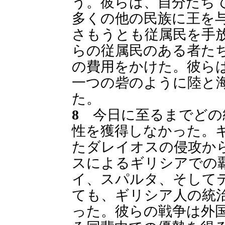
う。彼らは、自分たち
多くの他の民族に王を
さもうとも従属民を手
らの従属民のある者た
の費用をかけた。彼ら
一つの砦のように陸と
た。
8
今日に至るまでどの
性を獲得しなかった。
たダレイオスの侵攻か
スによるギリシアでの
イ、スパルタ、そして
ても、ギリシア人の統
った。彼らの戦争は外