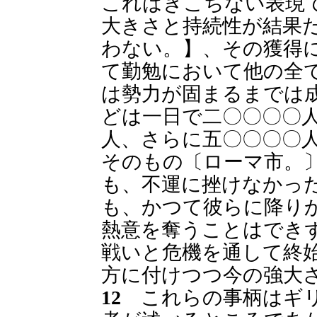
これはぎこちない表現
大きさと持続性が結果
わない。】、その獲得
て勤勉において他の全
は勢力が固まるまでは
どは一日で二〇〇〇〇
人、さらに五〇〇〇〇
そのもの〔ローマ市。
も、不運に挫けなかっ
も、かつて彼らに降り
熱意を奪うことはでき
戦いと危機を通して終
方に付けつつ今の強大
12
これらの事柄はギリ