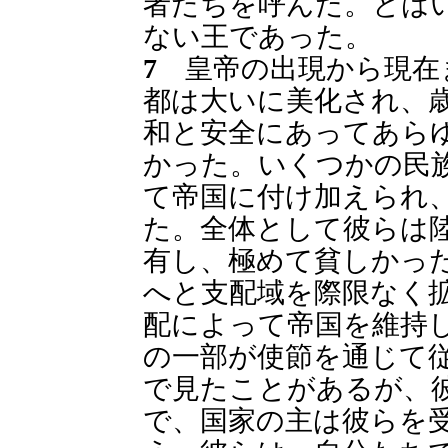
者たちを呼んだ。とは
ない王であった。
7
皇帝の出現から現在
都は大いに美化され、
和と安全にあってあら
かった。いくつかの民
て帝国に付け加えられ
た。全体として彼らは
有し、極めて貧しかっ
へと支配域を際限なく
配によって帝国を維持
の一部が使節を通じて
で見たことがあるが、
で、国家の主は彼らを