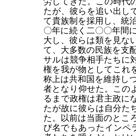
労してきた。この時代
たが、彼らを追い出し
て貴族制を採用し、統
〇年に続く二〇〇年間
大し、彼らは類を見な
て、大多数の民族を支
サルは競争相手たちに
権を我が物としてこれ
称上は共和国を維持し
者となり仰せた。この
るまで政権は君主政に
たが故に彼らは自分た
た。以前は当面のとこ
び名でもあったインペ