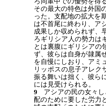
ろ同輩中での優勢を得
その最大の特色は外国
った。支配地の拡大を
は不首尾に終わり、ア
成果しか収められず、
ろギリシア人の勢力は
とは裏腹にギリシアの
ず、彼らは自身が隷属
を自慢にしおり、アミ
リッポスの息子アレク
振る舞いは拙く、彼ら
には見受けられる。
9
アシアの民の女々し
配のために要した労力