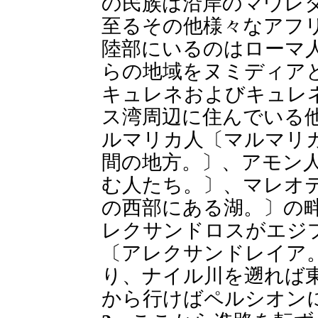
の民族は沿岸のマウレ
至るその他様々なアフ
陸部にいるのはローマ
らの地域をヌミディア
キュレネおよびキュレ
ス湾周辺に住んでいる
ルマリカ人〔マルマリ
間の地方。〕、アモン
む人たち。〕、マレオ
の西部にある湖。〕の
レクサンドロスがエジ
〔アレクサンドレイア
り、ナイル川を遡れば
から行けばペルシオン