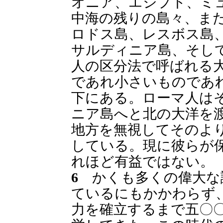
オニア、エジプト、ミ
中海の残りの島々、ま
ロドス島、レスボス島
サルディニア島、そし
人の区分法で呼ばれる
であれ小さいものであ
下にある。ローマ人は
ニア島へと北の大洋を
地方を無視してそのよ
している。現に彼らが
れほど有益ではない。
6
かくも多くの偉大な
ているにもかかわらず
力を確立するまで五〇