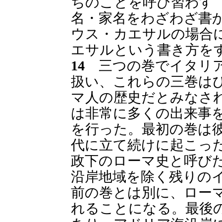
ちのことを呼び習わす
名・家名をわざわざ書
ウス・カエサルの場合
エサルという書き方を
14
三つの巻でイタリア
扱い、これらの三巻は
マ人の歴史だとみなさ
は非常に多くの出来事
を行った。最初の巻は
代に立て続けに起こっ
政下のローマ史と呼び
沿岸地域を除く残りの
前の巻とは別に、ロー
れることになる。最後