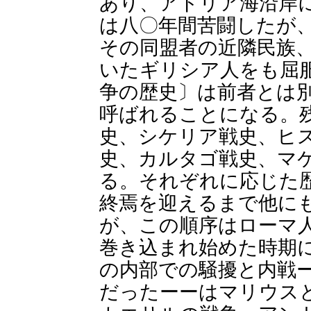
あり、アドリア海沿岸
は八〇年間苦闘したが
その同盟者の近隣民族
いたギリシア人をも屈
争の歴史〕は前者とは
呼ばれることになる。
史、シケリア戦史、ヒ
史、カルタゴ戦史、マ
る。それぞれに応じた
終焉を迎えるまで他に
が、この順序はローマ
巻き込まれ始めた時期
の内部での騒擾と内戦
だったーーはマリウス