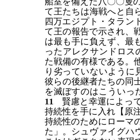
船室を備えた八〇〇隻
て王たちは海戦へと自
四万エジプト・タラン
て王の報告で示され、
は最も手に負えず、最
ったアレクサンドロス
た戦備の有様である。
り劣っていないように
彼らの後継者たちの同
を滅ぼすのはこういっ
11
賢慮と幸運によって
持続性を手に入れ【原
持続性のためにローマ
た」。シュヴァイグハ