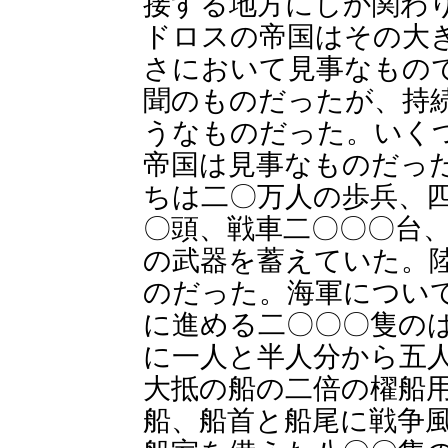
接する地方にしか関わ
ドロスの帝国はその大
さにおいて見事なもの
聞のものだったが、持
うなものだった。いく
帝国は見事なものだっ
ちは二〇万人の歩兵、
〇頭、戦車二〇〇〇台
の武器を蓄えていた。
のだった。海軍につい
に進める二〇〇〇隻の
に一人と半人分から五
大抵の船の二倍の櫂船
船、船首と船尾に戦争