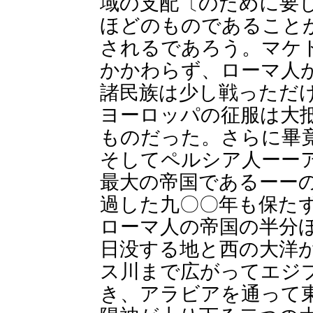
域の支配〔のために要
ほどのものであること
されるであろう。マケ
かかわらず、ローマ人
諸民族は少し戦っただ
ヨーロッパの征服は大
ものだった。さらに畢
そしてペルシア人ーー
最大の帝国であるーー
過した九〇〇年も保た
ローマ人の帝国の半分
日没する地と西の大洋
ス川まで広がってエジ
き、アラビアを通って