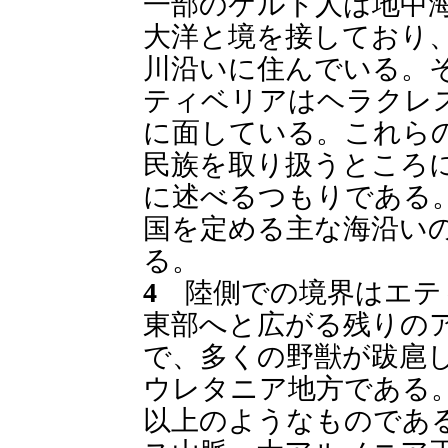
一部のケルト人は地中
大洋と境を接しており
川沿いに住んでいる。
ティベリアはヘラクレ
に面している。これら
民族を取り扱うところ
に述べるつもりである
国を定める主な海沿い
る。
4
陸側での境界はエテ
東部へと広がる残りの
で、多くの野獣が跋扈
ウレタニア地方である
以上のようなものであ