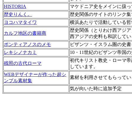
HISTORIA
マケドニア史をメインに扱っ
歴史りんく。
歴史関係のサイトのリンク集
ヨコハマタイワ
横浜あたりで活動している哲
歴史関係（とりわけ西アジア
カルフ地区の書籍商
西アジアの史料も和訳してい
ポンティアノスのメモ
ビザンツ・イスラム圏の史書
レキシノナカミ
10・11世紀のビザンツ帝国
初代キリスト教史・ローマ帝
残照の古代ローマ
しています。
WEBデザイナーが作った超シ
素材を利用させてもらってい
ンプル素材集
気が向いた時に追加予定