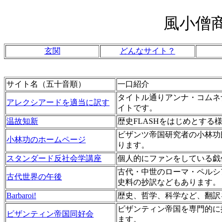
風小僧
玄関
どんなサイト？
サイト名（五十音順）
一口紹介
タイトル通りアンナ・コムネ
アレクシアードを適当に訳す
イトです。
温故知新
歴史FLASHをはじめとす
ビザンツ帝国研究者の小林功
小林功のホームページ
ります。
スタンダード反社会学講座
個人的にファンをしている戯
古代・中世のローマ・ペルシ
古代世界の午後
史料の抄訳などもあります。
Barbaroi!
歴史、哲学、科学など、翻訳
ビザンティン帝国を専門的に
ビザンティン帝国同好会
ます。